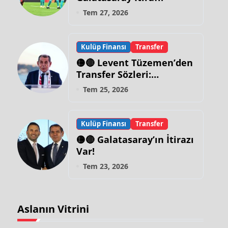
Tem 27, 2026
Kulüp Finansı
Transfer
🟡🔴 Levent Tüzemen’den
Transfer Sözleri:
“Galatasaray’ın Zirve
Tem 25, 2026
Yapacağı Dönem…”
Kulüp Finansı
Transfer
🟡🔴 Galatasaray’ın İtirazı
Var!
Tem 23, 2026
Aslanın Vitrini