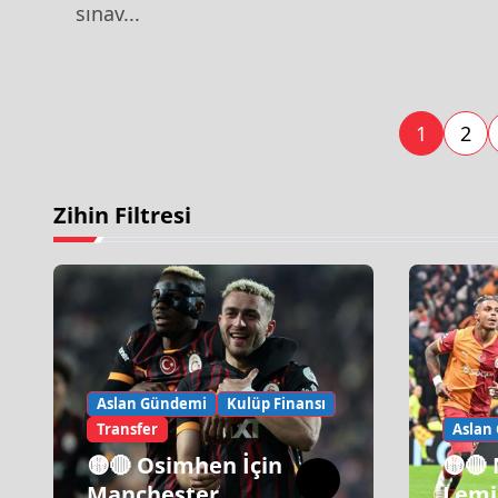
sınav...
1
2
Zihin Filtresi
Aslan Gündemi
Kulüp Finansı
Transfer
Aslan
🟡🔴 Osimhen İçin
🟡🔴
Manchester
Lemi