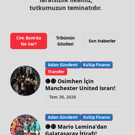
tutkumuzun teminatıdır.
Cim Bom’da
Tribünün
Son Haberler
Ne Var?
Gözdesi
Aslan Gündemi
Kulüp Finansı
Transfer
🟡🔴 Osimhen İçin
Manchester United Israrı!
Tem 30, 2026
Aslan Gündemi
Kulüp Finansı
🟡🔴 Mario Lemina’dan
Galatasaray İtirafı!