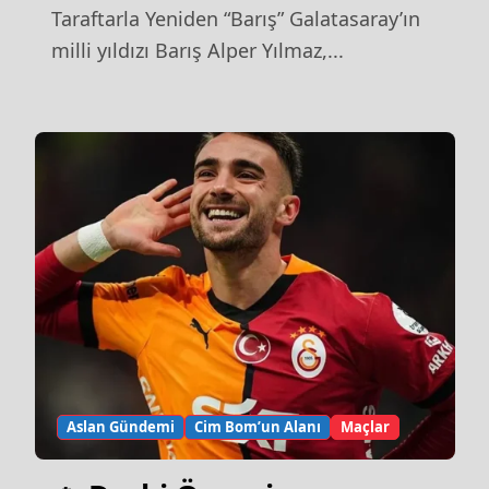
Yeniden “Barış”
Taraftarla Yeniden “Barış” Galatasaray’ın
milli yıldızı Barış Alper Yılmaz,...
Aslan Gündemi
Cim Bom’un Alanı
Maçlar