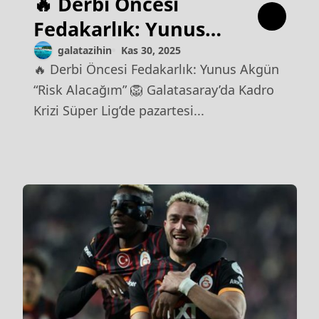
🔥 Derbi Öncesi
Fedakarlık: Yunus
Akgün “Risk
galatazihin
Kas 30, 2025
🔥 Derbi Öncesi Fedakarlık: Yunus Akgün
Alacağım”
“Risk Alacağım” 🦁 Galatasaray’da Kadro
Krizi Süper Lig’de pazartesi...