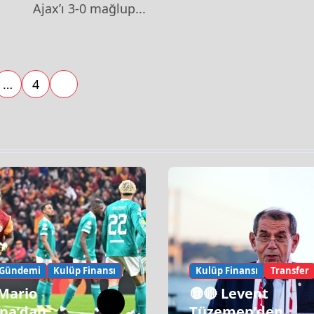
Ajax’ı 3-0 mağlup...
…
4
 Gündemi
Kulüp Finansı
Kulüp Finansı
Transfer
 Mario
🟡🔴 Levent
na’dan
Tüzemen’den