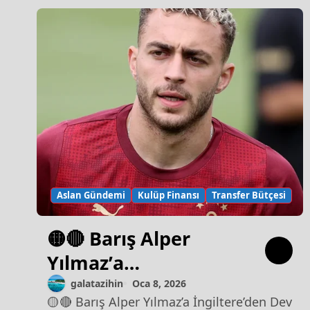
Aslan Gündemi
Kulüp Finansı
Transfer Bütçesi
🟡🔴 Barış Alper
Yılmaz’a
İngiltere’den Dev
galatazihin
Oca 8, 2026
🟡🔴 Barış Alper Yılmaz’a İngiltere’den Dev