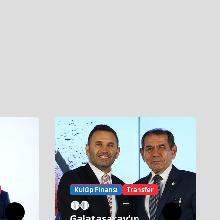
Kulüp Finansı
Transfer
🟡🔴
Galatasaray’ın