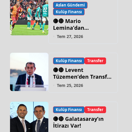
Aslan Gündemi
Kulüp Finansı
🟡🔴 Mario
Lemina’dan
Galatasaray İtirafı!
Tem 27, 2026
Kulüp Finansı
Transfer
🟡🔴 Levent
Tüzemen’den Transfer
Sözleri:
Tem 25, 2026
“Galatasaray’ın Zirve
Yapacağı Dönem…”
Kulüp Finansı
Transfer
🟡🔴 Galatasaray’ın
İtirazı Var!