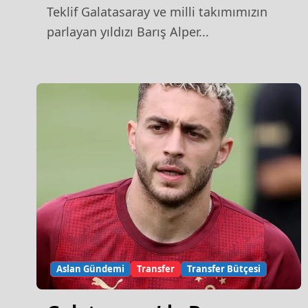
Teklif
Teklif Galatasaray ve milli takımımızın
parlayan yıldızı Barış Alper...
Aslan Gündemi
Transfer
Transfer Bütçesi