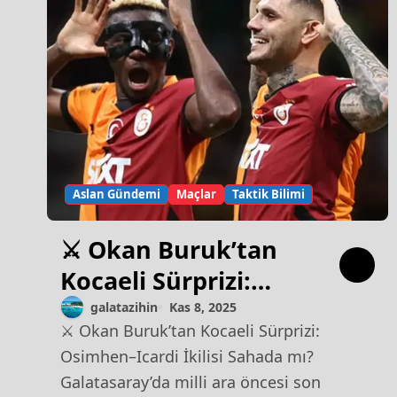
Aslan Gündemi
Maçlar
Taktik Bilimi
⚔️ Okan Buruk’tan
Kocaeli Sürprizi:
Osimhen–Icardi
galatazihin
Kas 8, 2025
⚔️ Okan Buruk’tan Kocaeli Sürprizi:
İkilisi Sahada mı?
Osimhen–Icardi İkilisi Sahada mı?
Galatasaray’da milli ara öncesi son