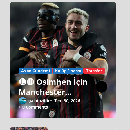
Aslan Gündemi
Kulüp Finansı
Transfer
🟡🔴 Osimhen İçin
Manchester
United Israrı!
galatazihin
Tem 30, 2026
0 Comments