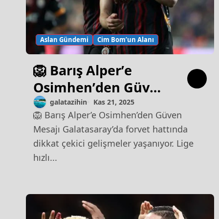
Aslan Gündemi
Cim Bom’un Alanı
🦁 Barış Alper’e
Osimhen’den Güven
Mesajı
galatazihin
Kas 21, 2025
🦁 Barış Alper’e Osimhen’den Güven
Mesajı Galatasaray’da forvet hattında
dikkat çekici gelişmeler yaşanıyor. Lige
hızlı...