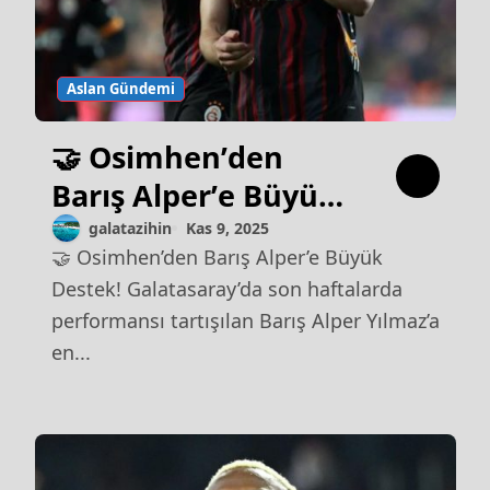
Aslan Gündemi
🤝 Osimhen’den
Barış Alper’e Büyük
Destek!
galatazihin
Kas 9, 2025
🤝 Osimhen’den Barış Alper’e Büyük
Destek! Galatasaray’da son haftalarda
performansı tartışılan Barış Alper Yılmaz’a
en...