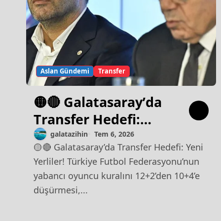
Aslan Gündemi
Transfer
🟡🔴 Galatasaray’da
Transfer Hedefi:
Yeni Yerliler!
galatazihin
Tem 6, 2026
🟡🔴 Galatasaray’da Transfer Hedefi: Yeni
Yerliler! Türkiye Futbol Federasyonu’nun
yabancı oyuncu kuralını 12+2’den 10+4’e
düşürmesi,...