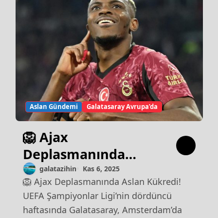
Aslan Gündemi
Galatasaray Avrupa’da
🦁 Ajax
Deplasmanında
Aslan Kükredi!
galatazihin
Kas 6, 2025
🦁 Ajax Deplasmanında Aslan Kükredi!
UEFA Şampiyonlar Ligi’nin dördüncü
haftasında Galatasaray, Amsterdam’da