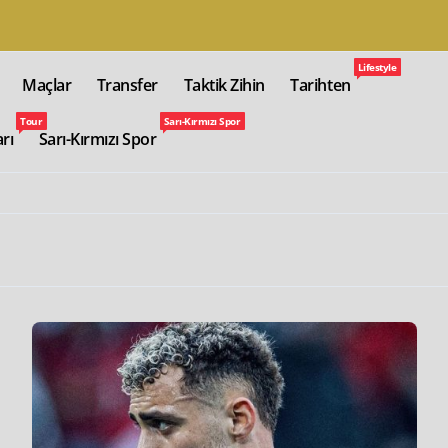
Lifestyle
Maçlar
Transfer
Taktik Zihin
Tarihten
Tour
Sarı-Kırmızı Spor
arı
Sarı-Kırmızı Spor