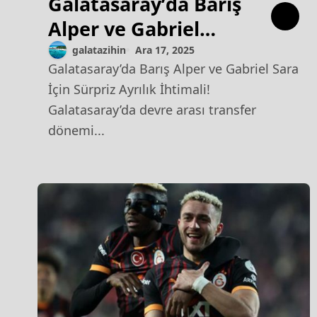
Galatasaray’da Barış
Alper ve Gabriel
Sara İçin Sürpriz
galatazihin
Ara 17, 2025
Galatasaray’da Barış Alper ve Gabriel Sara
Ayrılık İhtimali!
İçin Sürpriz Ayrılık İhtimali!
Galatasaray’da devre arası transfer
dönemi...