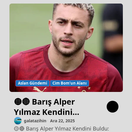
Aslan Gündemi
Cim Bom’un Alanı
🟡🔴 Barış Alper
Yılmaz Kendini
Buldu: Taraftarla
galatazihin
Ara 22, 2025
🟡🔴 Barış Alper Yılmaz Kendini Buldu: