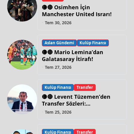
🟡🔴 Osimhen İçin
Manchester United Israrı!
Tem 30, 2026
Aslan Gündemi
Kulüp Finansı
🟡🔴 Mario Lemina’dan
Galatasaray İtirafı!
Tem 27, 2026
Kulüp Finansı
Transfer
🟡🔴 Levent Tüzemen’den
Transfer Sözleri:
“Galatasaray’ın Zirve
Tem 25, 2026
Yapacağı Dönem…”
Kulüp Finansı
Transfer