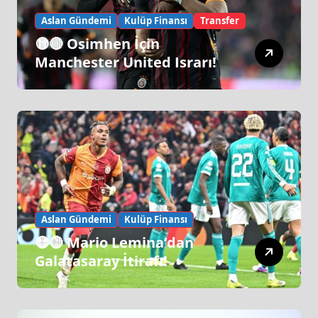
Aslan Gündemi
Kulüp Finansı
Transfer
🟡🔴 Osimhen İçin
Manchester United Israrı!
Aslan Gündemi
Kulüp Finansı
🟡🔴 Mario Lemina’dan
Galatasaray İtirafı!