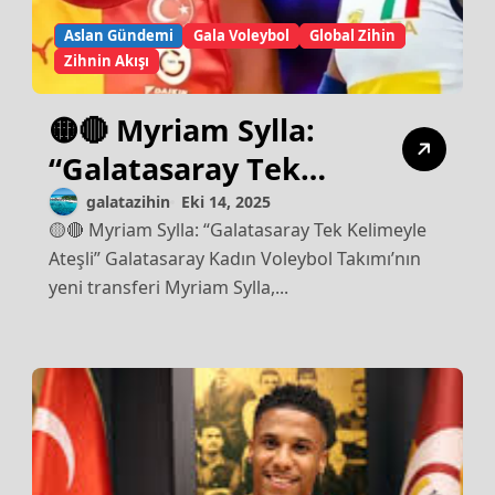
Aslan Gündemi
Gala Voleybol
Global Zihin
Zihnin Akışı
🟡🔴 Myriam Sylla:
“Galatasaray Tek
Kelimeyle Ateşli”
galatazihin
Eki 14, 2025
🟡🔴 Myriam Sylla: “Galatasaray Tek Kelimeyle
Ateşli” Galatasaray Kadın Voleybol Takımı’nın
yeni transferi Myriam Sylla,...