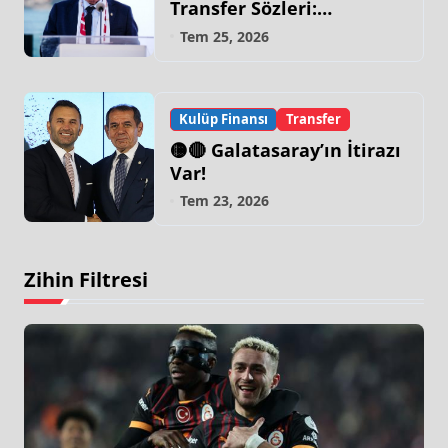
Transfer Sözleri:
“Galatasaray’ın Zirve
Tem 25, 2026
Yapacağı Dönem…”
Kulüp Finansı
Transfer
🟡🔴 Galatasaray’ın İtirazı
Var!
Tem 23, 2026
Zihin Filtresi