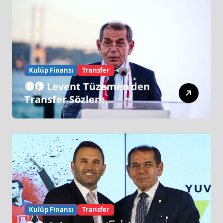
Kulüp Finansı
Transfer
🟡🔴 Levent Tüzemen’den
Transfer Sözleri:
“Galatasaray’ın Zirve
Yapacağı Dönem…”
Kulüp Finansı
Transfer