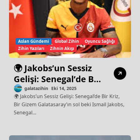
Aslan Gündemi
Global Zihin
Oyuncu Sağlığı
Zihin Yazıları
Zihnin Akışı
🌍 Jakobs’un Sessiz
Gelişi: Senegal’de Bir
Kriz, Bir Gizem
galatazihin
Eki 14, 2025
🌍 Jakobs’un Sessiz Gelişi: Senegal’de Bir Kriz,
Bir Gizem Galatasaray’ın sol beki Ismail Jakobs,
Senegal...