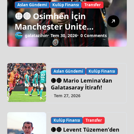
Aslan Gündemi
Kulüp Finansı
Transfer
🟡🔴 Osimhen İçin
Manchester United
Israrı!
galatazihin
Tem 30, 2026
0 Comments
Aslan Gündemi
Kulüp Finansı
🟡🔴 Mario Lemina’dan
Galatasaray İtirafı!
Tem 27, 2026
Kulüp Finansı
Transfer
🟡🔴 Levent Tüzemen’den