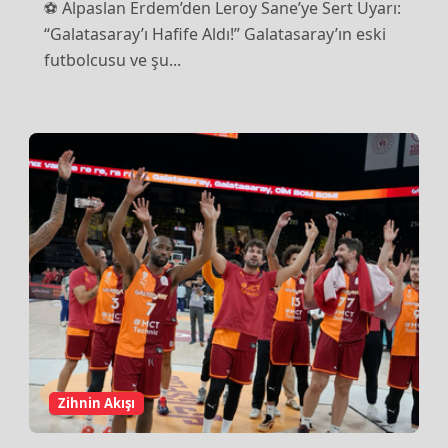
⚽ Alpaslan Erdem’den Leroy Sane’ye Sert Uyarı:
“Galatasaray’ı Hafife
“Galatasaray’ı Hafife Aldı!” Galatasaray’ın eski
Aldı!”
futbolcusu ve şu...
Zihnin Akışı