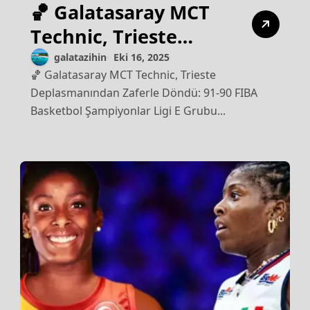
🏀 Galatasaray MCT
Technic, Trieste
Deplasmanından
galatazihin
Eki 16, 2025
🏀 Galatasaray MCT Technic, Trieste
Zaferle Döndü: 91-90
Deplasmanından Zaferle Döndü: 91-90 FIBA
Basketbol Şampiyonlar Ligi E Grubu...