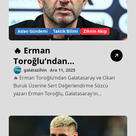
Aslan Gündemi
Taktik Bilimi
Zihnin Akışı
🔥 Erman
Toroğlu’ndan
Galatasaray ve Okan
galatazihin
Ara 11, 2025
🔥 Erman Toroğlu’ndan Galatasaray ve Okan
Buruk Üzerine Sert
Buruk Üzerine Sert Değerlendirme Sözcü
Değerlendirme
yazarı Erman Toroğlu, Galatasaray’ın...