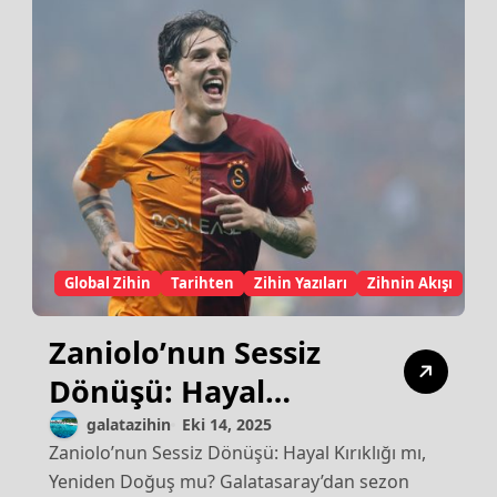
Global Zihin
Tarihten
Zihin Yazıları
Zihnin Akışı
Zaniolo’nun Sessiz
Dönüşü: Hayal
Kırıklığı mı, Yeniden
galatazihin
Eki 14, 2025
Zaniolo’nun Sessiz Dönüşü: Hayal Kırıklığı mı,
Doğuş mu?
Yeniden Doğuş mu? Galatasaray’dan sezon