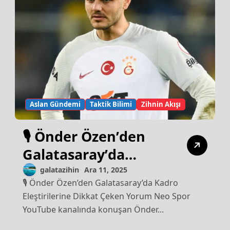
Aslan Gündemi
Taktik Bilimi
Zihnin Akışı
🎙️ Önder Özen’den
Galatasaray’da
Kadro Eleştirilerine
galatazihin
Ara 11, 2025
🎙️ Önder Özen’den Galatasaray’da Kadro
Dikkat Çeken Yorum
Eleştirilerine Dikkat Çeken Yorum Neo Spor
YouTube kanalında konuşan Önder...