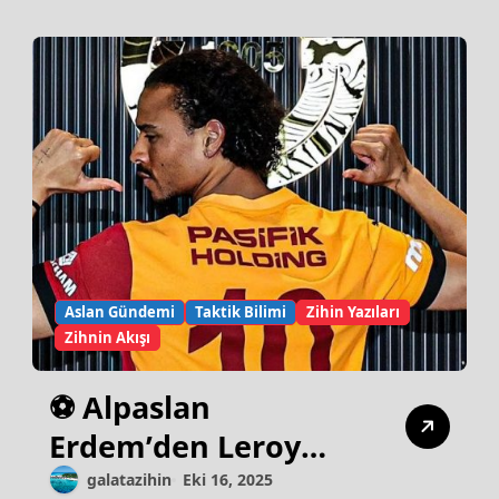
Aslan Gündemi
Taktik Bilimi
Zihin Yazıları
Zihnin Akışı
⚽ Alpaslan
Erdem’den Leroy
Sane’ye Sert Uyarı:
galatazihin
Eki 16, 2025