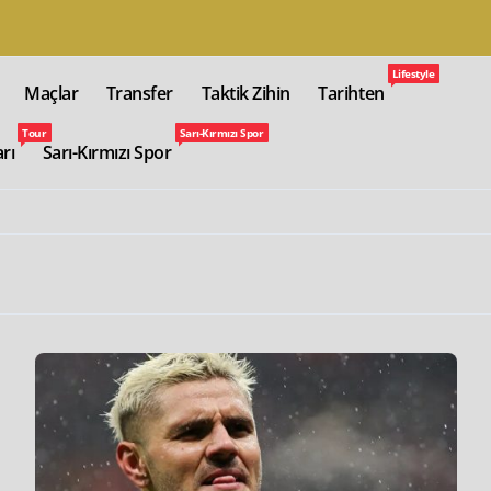
Lifestyle
Maçlar
Transfer
Taktik Zihin
Tarihten
Tour
Sarı-Kırmızı Spor
arı
Sarı-Kırmızı Spor