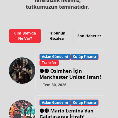
tutkumuzun teminatıdır.
Cim Bom’da
Tribünün
Son Haberler
Ne Var?
Gözdesi
Aslan Gündemi
Kulüp Finansı
Transfer
🟡🔴 Osimhen İçin
Manchester United Israrı!
Tem 30, 2026
Aslan Gündemi
Kulüp Finansı
🟡🔴 Mario Lemina’dan
Galatasaray İtirafı!