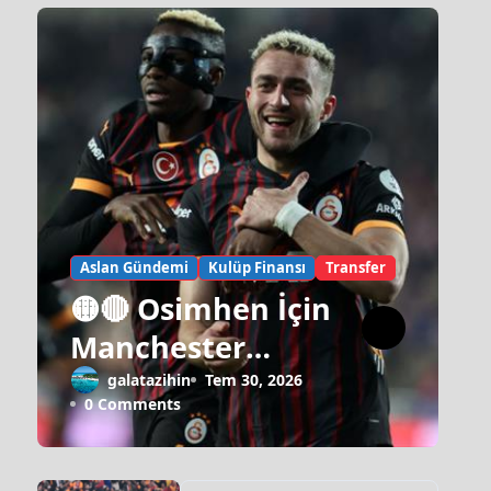
Aslan Gündemi
Kulüp Finansı
Transfer
🟡🔴 Osimhen İçin
Manchester
United Israrı!
galatazihin
Tem 30, 2026
0 Comments