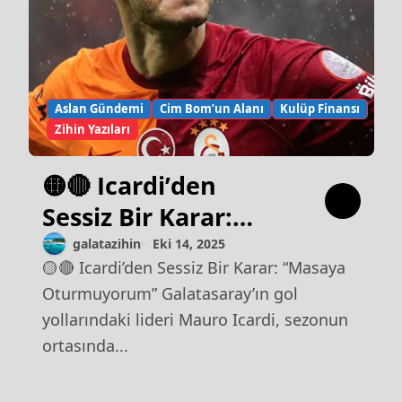
Aslan Gündemi
Cim Bom’un Alanı
Kulüp Finansı
Zihin Yazıları
🟡🔴 Icardi’den
Sessiz Bir Karar:
“Masaya
galatazihin
Eki 14, 2025
🟡🔴 Icardi’den Sessiz Bir Karar: “Masaya
Oturmuyorum”
Oturmuyorum” Galatasaray’ın gol
yollarındaki lideri Mauro Icardi, sezonun
ortasında...