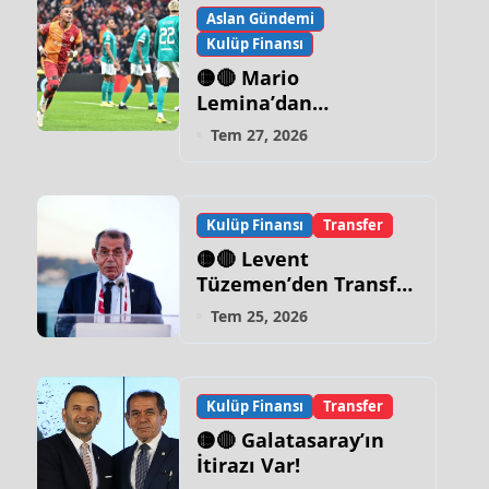
Aslan Gündemi
Kulüp Finansı
🟡🔴 Mario
Lemina’dan
Galatasaray İtirafı!
Tem 27, 2026
Kulüp Finansı
Transfer
🟡🔴 Levent
Tüzemen’den Transfer
Sözleri:
Tem 25, 2026
“Galatasaray’ın Zirve
Yapacağı Dönem…”
Kulüp Finansı
Transfer
🟡🔴 Galatasaray’ın
İtirazı Var!