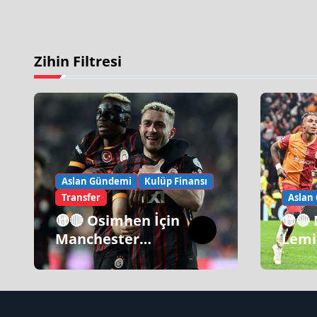
Zihin Filtresi
Aslan Gündemi
Kulüp Finansı
Transfer
Aslan
🟡🔴 Osimhen İçin
🟡🔴
Manchester
Lemi
United Israrı!
Gala
İtiraf