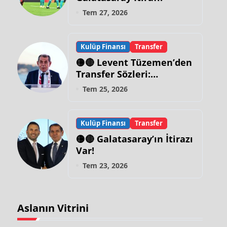
Tem 27, 2026
Kulüp Finansı
Transfer
🟡🔴 Levent Tüzemen’den
Transfer Sözleri:
“Galatasaray’ın Zirve
Tem 25, 2026
Yapacağı Dönem…”
Kulüp Finansı
Transfer
🟡🔴 Galatasaray’ın İtirazı
Var!
Tem 23, 2026
Aslanın Vitrini