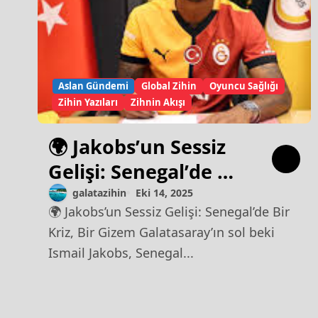
Aslan Gündemi
Global Zihin
Oyuncu Sağlığı
Zihin Yazıları
Zihnin Akışı
🌍 Jakobs’un Sessiz
Gelişi: Senegal’de Bir
Kriz, Bir Gizem
galatazihin
Eki 14, 2025
🌍 Jakobs’un Sessiz Gelişi: Senegal’de Bir
Kriz, Bir Gizem Galatasaray’ın sol beki
Ismail Jakobs, Senegal...