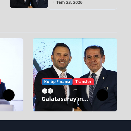
Tem 23, 2026
Kulüp Finansı
Transfer
🟡🔴
Galatasaray’ın
İtirazı Var!