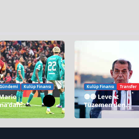
 Gündemi
Kulüp Finansı
Kulüp Finansı
Transfer
 Mario
🟡🔴 Levent
na’dan
Tüzemen’den
tasaray
Transfer Sözleri:
ı!
“Galatasaray’ın
Zirve Yapacağı
Dönem…”