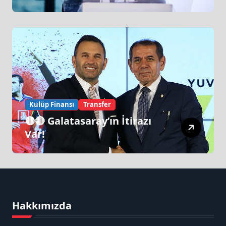
“Galatasaray’ın Zirve
Yapacağı Dönem…”
Kulüp Finansı
Transfer
🟡🔴 Galatasaray’ın İtirazı
Var!
Hakkımızda