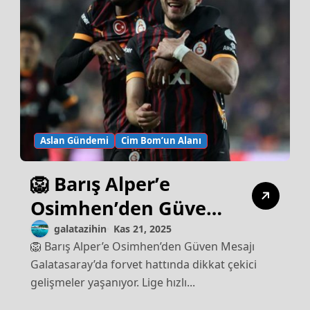
Aslan Gündemi
Cim Bom’un Alanı
🦁 Barış Alper’e
Osimhen’den Güven
Mesajı
galatazihin
Kas 21, 2025
🦁 Barış Alper’e Osimhen’den Güven Mesajı
Galatasaray’da forvet hattında dikkat çekici
gelişmeler yaşanıyor. Lige hızlı...