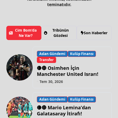
teminatıdır.
Cim Bom’da
Tribünün
Son Haberler
Ne Var?
Gözdesi
Aslan Gündemi
Kulüp Finansı
Transfer
🟡🔴 Osimhen İçin
Manchester United Israrı!
Tem 30, 2026
Aslan Gündemi
Kulüp Finansı
🟡🔴 Mario Lemina’dan
Galatasaray İtirafı!