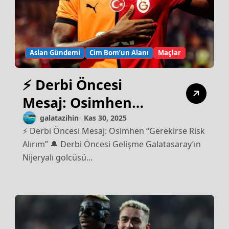
Aslan Gündemi
Cim Bom’un Alanı
Maçlar
⚡ Derbi Öncesi
Mesaj: Osimhen
“Gerekirse Risk
galatazihin
Kas 30, 2025
⚡ Derbi Öncesi Mesaj: Osimhen “Gerekirse Risk
Alırım”
Alırım” 🔔 Derbi Öncesi Gelişme Galatasaray’ın
Nijeryalı golcüsü...