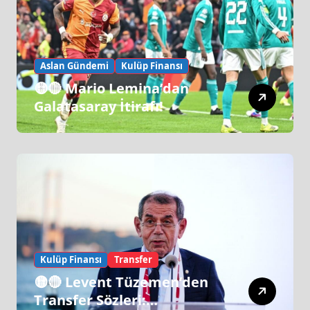
Aslan Gündemi
Kulüp Finansı
🟡🔴 Mario Lemina’dan
Galatasaray İtirafı!
Kulüp Finansı
Transfer
🟡🔴 Levent Tüzemen’den
Transfer Sözleri: