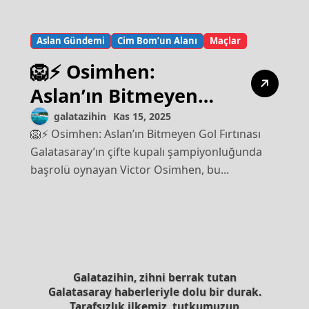
Aslan Gündemi
Cim Bom’un Alanı
Maçlar
🦁⚡ Osimhen:
Aslan’ın Bitmeyen
Gol Fırtınası
galatazihin
Kas 15, 2025
🦁⚡ Osimhen: Aslan’ın Bitmeyen Gol Fırtınası
Galatasaray’ın çifte kupalı şampiyonluğunda
başrolü oynayan Victor Osimhen, bu...
Galatazihin, zihni berrak tutan
Galatasaray haberleriyle dolu bir durak.
Tarafsızlık ilkemiz, tutkumuzun