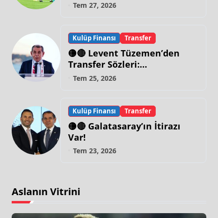
Tem 27, 2026
Kulüp Finansı
Transfer
🟡🔴 Levent Tüzemen’den
Transfer Sözleri:
“Galatasaray’ın Zirve
Tem 25, 2026
Yapacağı Dönem…”
Kulüp Finansı
Transfer
🟡🔴 Galatasaray’ın İtirazı
Var!
Tem 23, 2026
Aslanın Vitrini