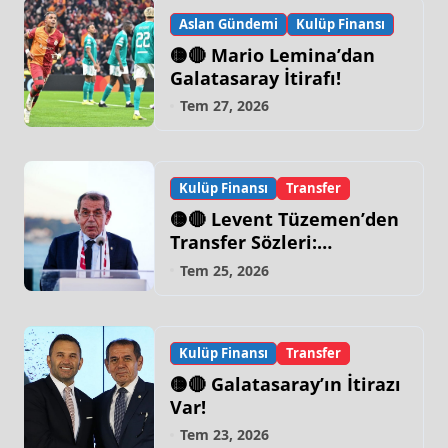
Aslan Gündemi
Kulüp Finansı
🟡🔴 Mario Lemina’dan
Galatasaray İtirafı!
Tem 27, 2026
Kulüp Finansı
Transfer
🟡🔴 Levent Tüzemen’den
Transfer Sözleri:
“Galatasaray’ın Zirve
Tem 25, 2026
Yapacağı Dönem…”
Kulüp Finansı
Transfer
🟡🔴 Galatasaray’ın İtirazı
Var!
Tem 23, 2026