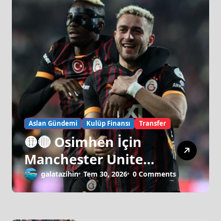
Aslan Gündemi
Kulüp Finansı
Transfer
🟡🔴 Osimhen İçin
Manchester United
Israrı!
galatazihin
Tem 30, 2026
0 Comments