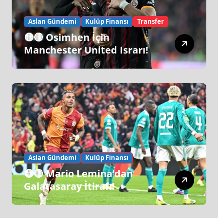
Aslan Gündemi
Kulüp Finansı
Transfer
🟡🔴 Osimhen İçin
Manchester United Israrı!
Aslan Gündemi
Kulüp Finansı
🟡🔴 Mario Lemina’dan
Galatasaray İtirafı!