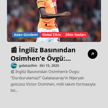
Aslan Gündemi
Global Zihin
Zihin Yazıları
📰 İngiliz Basınından
Osimhen’e Övgü:
“Durdurulamaz!”
galatazihin
Eki 15, 2025
📰 İngiliz Basınından Osimhen’e Övgü:
“Durdurulamaz!” Galatasaray’ın Nijeryalı
golcüsü Victor Osimhen, milli takım formasıyla
bir...