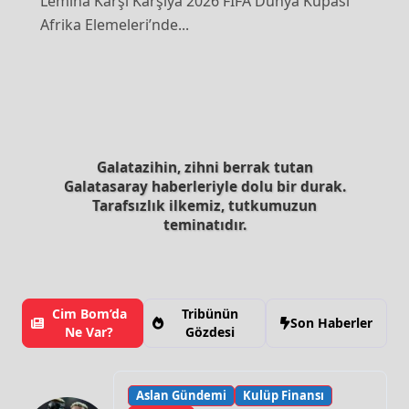
Lemina Karşı Karşıya 2026 FIFA Dünya Kupası
Afrika Elemeleri’nde...
Galatazihin, zihni berrak tutan
Galatasaray haberleriyle dolu bir durak.
Tarafsızlık ilkemiz, tutkumuzun
teminatıdır.
Cim Bom’da
Tribünün
Son Haberler
Ne Var?
Gözdesi
Aslan Gündemi
Kulüp Finansı