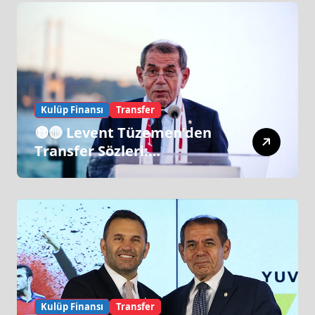
Kulüp Finansı
Transfer
🟡🔴 Levent Tüzemen’den
Transfer Sözleri:
“Galatasaray’ın Zirve
Yapacağı Dönem…”
Kulüp Finansı
Transfer