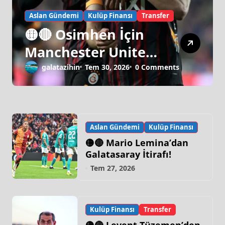
Aslan Gündemi
Kulüp Finansı
Transfer
🟡🔴 Osimhen İçin
Manchester United
Israrı!
galatazihin
Tem 30, 2026
0 Comments
Aslan Gündemi
Kulüp Finansı
🟡🔴 Mario Lemina’dan
Galatasaray İtirafı!
Tem 27, 2026
Kulüp Finansı
Transfer