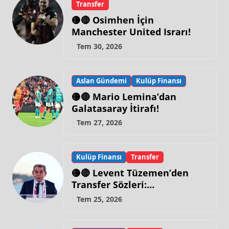
Transfer
🟡🔴 Osimhen İçin
Manchester United Israrı!
Tem 30, 2026
Aslan Gündemi
Kulüp Finansı
🟡🔴 Mario Lemina’dan
Galatasaray İtirafı!
Tem 27, 2026
Kulüp Finansı
Transfer
🟡🔴 Levent Tüzemen’den
Transfer Sözleri:
“Galatasaray’ın Zirve
Tem 25, 2026
Yapacağı Dönem…”