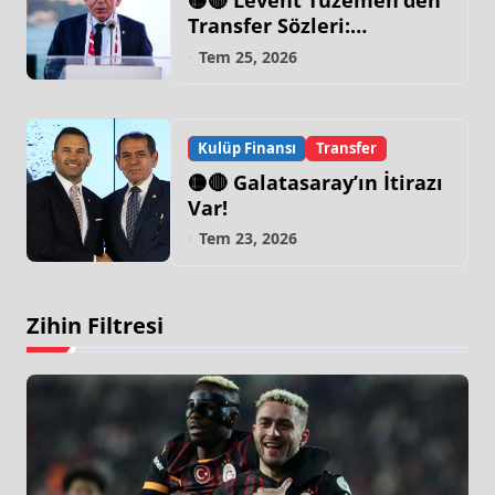
🟡🔴 Levent Tüzemen’den
Transfer Sözleri:
“Galatasaray’ın Zirve
Tem 25, 2026
Yapacağı Dönem…”
Kulüp Finansı
Transfer
🟡🔴 Galatasaray’ın İtirazı
Var!
Tem 23, 2026
Zihin Filtresi