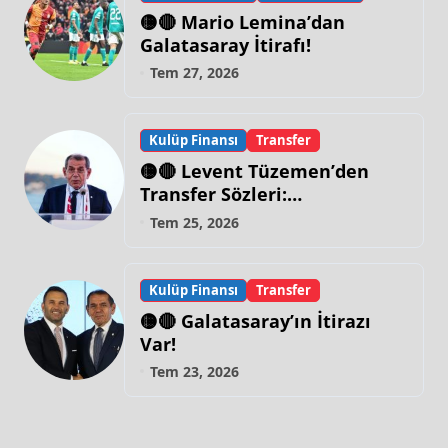
🟡🔴 Mario Lemina’dan
Galatasaray İtirafı!
Tem 27, 2026
Kulüp Finansı
Transfer
🟡🔴 Levent Tüzemen’den
Transfer Sözleri:
“Galatasaray’ın Zirve
Tem 25, 2026
Yapacağı Dönem…”
Kulüp Finansı
Transfer
🟡🔴 Galatasaray’ın İtirazı
Var!
Tem 23, 2026