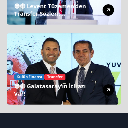
🟡🔴 Levent Tüzemen’den
Transfer Sözleri:
“Galatasaray’ın Zirve
Yapacağı Dönem…”
Kulüp Finansı
Transfer
🟡🔴 Galatasaray’ın İtirazı
Var!