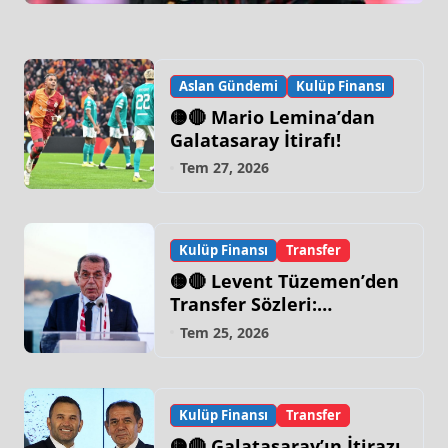
Aslan Gündemi
Kulüp Finansı
🟡🔴 Mario Lemina’dan
Galatasaray İtirafı!
Tem 27, 2026
Kulüp Finansı
Transfer
🟡🔴 Levent Tüzemen’den
Transfer Sözleri:
“Galatasaray’ın Zirve
Tem 25, 2026
Yapacağı Dönem…”
Kulüp Finansı
Transfer
🟡🔴 Galatasaray’ın İtirazı