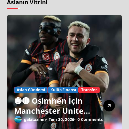
Aslanın Vitrini
Aslan Gündemi
Kulüp Finansı
Transfer
🟡🔴 Osimhen İçin
Manchester United
Israrı!
galatazihin
Tem 30, 2026
0 Comments