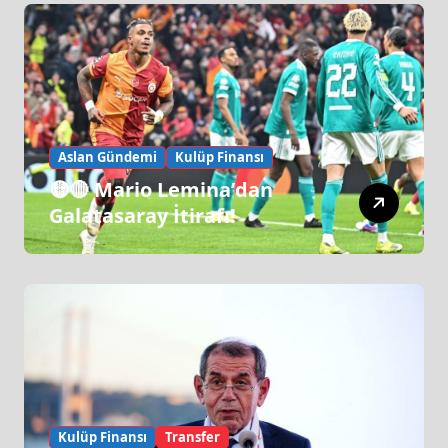
Aslan Gündemi
Kulüp Finansı
🟡🔴 Mario Lemina’dan
Galatasaray İtirafı!
Kulüp Finansı
Transfer