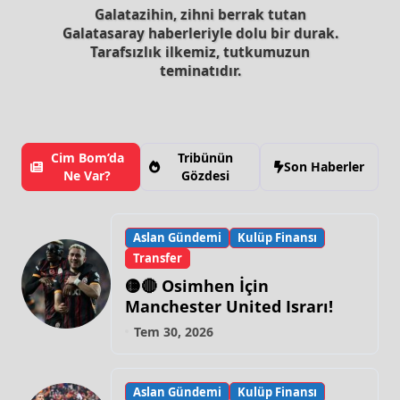
Galatazihin, zihni berrak tutan
Galatasaray haberleriyle dolu bir durak.
Tarafsızlık ilkemiz, tutkumuzun
teminatıdır.
Cim Bom’da
Tribünün
Son Haberler
Ne Var?
Gözdesi
Aslan Gündemi
Kulüp Finansı
Transfer
🟡🔴 Osimhen İçin
Manchester United Israrı!
Tem 30, 2026
Aslan Gündemi
Kulüp Finansı