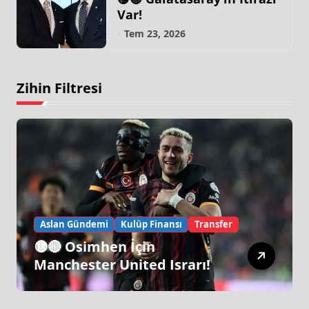
Var!
Tem 23, 2026
Zihin Filtresi
Aslan Gündemi
Kulüp Finansı
Transfer
🟡🔴 Osimhen İçin
Manchester United Israrı!