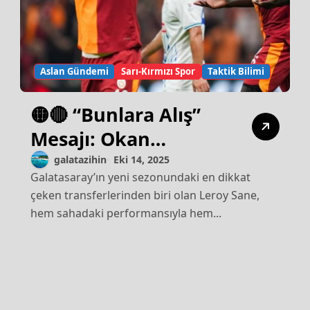
Aslan Gündemi
Sarı-Kırmızı Spor
Taktik Bilimi
🟡🔴 “Bunlara Alış”
Mesajı: Okan
Buruk’tan Sane’ye
galatazihin
Eki 14, 2025
Galatasaray’ın yeni sezonundaki en dikkat
Sessiz Bir Manifesto
çeken transferlerinden biri olan Leroy Sane,
hem sahadaki performansıyla hem...