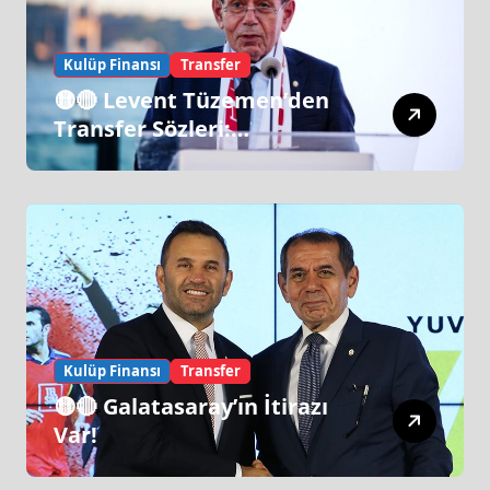
Kulüp Finansı
Transfer
🟡🔴 Levent Tüzemen’den
Transfer Sözleri:
“Galatasaray’ın Zirve
Yapacağı Dönem…”
Kulüp Finansı
Transfer
🟡🔴 Galatasaray’ın İtirazı
Var!