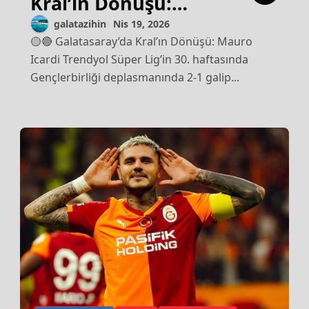
Kral’ın Dönüşü:
Mauro Icardi
galatazihin
Nis 19, 2026
🟡🔴 Galatasaray’da Kral’ın Dönüşü: Mauro
Icardi Trendyol Süper Lig’in 30. haftasında
Gençlerbirliği deplasmanında 2-1 galip...