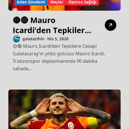
Aslan Gündemi
Maçlar
Oyuncu Sağlığı
🟡🔴 Mauro
Icardi’den Tepkilere
Cevap!
galatazihin
Nis 5, 2026
🟡🔴 Mauro Icardi’den Tepkilere Cevap!
Galatasaray’ın yıldız golcüsü Mauro Icardi,
Trabzonspor deplasmanında 90 dakika
sahada...