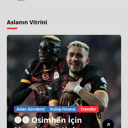
Aslanın Vitrini
Aslan Gündemi
Kulüp Finansı
Transfer
🟡🔴 Osimhen İçin