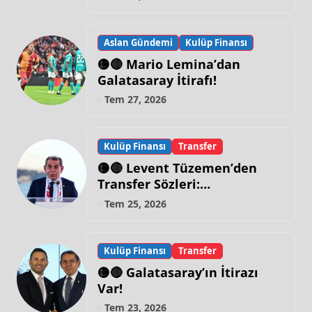
Aslan Gündemi
Kulüp Finansı
🟡🔴 Mario Lemina’dan
Galatasaray İtirafı!
Tem 27, 2026
Kulüp Finansı
Transfer
🟡🔴 Levent Tüzemen’den
Transfer Sözleri:
“Galatasaray’ın Zirve
Tem 25, 2026
Yapacağı Dönem…”
Kulüp Finansı
Transfer
🟡🔴 Galatasaray’ın İtirazı
Var!
Tem 23, 2026