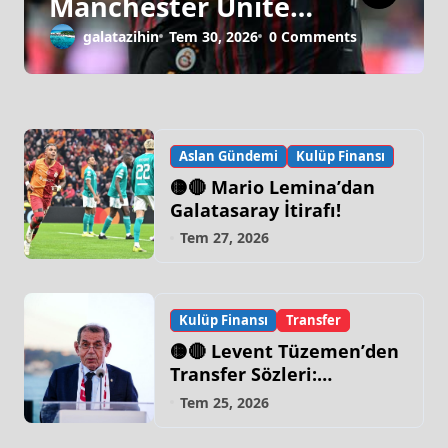
Manchester United
Israrı!
galatazihin
Tem 30, 2026
0 Comments
Aslan Gündemi
Kulüp Finansı
🟡🔴 Mario Lemina’dan
Galatasaray İtirafı!
Tem 27, 2026
Kulüp Finansı
Transfer
🟡🔴 Levent Tüzemen’den
Transfer Sözleri:
“Galatasaray’ın Zirve
Tem 25, 2026
Yapacağı Dönem…”