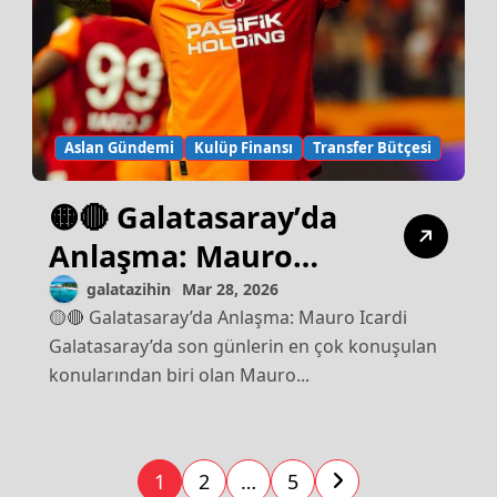
Aslan Gündemi
Kulüp Finansı
Transfer Bütçesi
🟡🔴 Galatasaray’da
Anlaşma: Mauro
Icardi
galatazihin
Mar 28, 2026
🟡🔴 Galatasaray’da Anlaşma: Mauro Icardi
Galatasaray’da son günlerin en çok konuşulan
konularından biri olan Mauro...
1
2
…
5