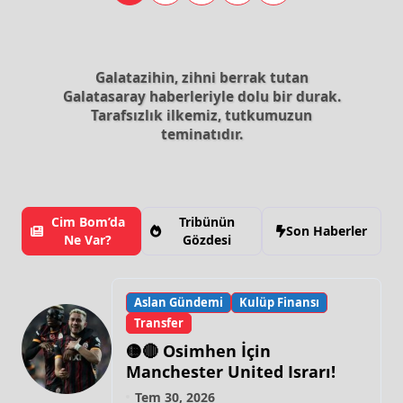
Galatazihin, zihni berrak tutan
Galatasaray haberleriyle dolu bir durak.
Tarafsızlık ilkemiz, tutkumuzun
teminatıdır.
Cim Bom’da
Tribünün
Son Haberler
Ne Var?
Gözdesi
Aslan Gündemi
Kulüp Finansı
Transfer
🟡🔴 Osimhen İçin
Manchester United Israrı!
Tem 30, 2026