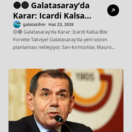
🟡🔴 Galatasaray’da
Karar: Icardi Kalsa
Bile Forvete Takviye!
galatazihin
Haz 23, 2026
🟡🔴 Galatasaray’da Karar: Icardi Kalsa Bile
Forvete Takviye! Galatasaray’da yeni sezon
planlaması netleşiyor. Sarı-kırmızılılar, Mauro...