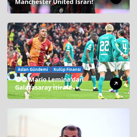
Manchester United Israrı!
Aslan Gündemi
Kulüp Finansı
🟡🔴 Mario Lemina’dan
Galatasaray İtirafı!