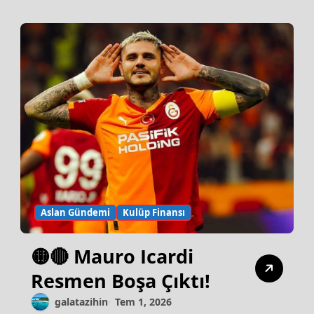
Aslan Gündemi
Kulüp Finansı
🟡🔴 Mauro Icardi
Resmen Boşa Çıktı!
galatazihin
Tem 1, 2026