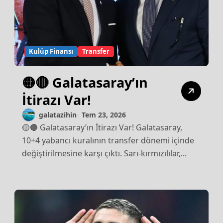
Kulüp Finansı
Transfer
🟡🔴 Galatasaray’ın
İtirazı Var!
galatazihin
Tem 23, 2026
🟡🔴 Galatasaray’ın İtirazı Var! Galatasaray,
10+4 yabancı kuralının transfer dönemi içinde
değiştirilmesine karşı çıktı. Sarı-kırmızılılar,...