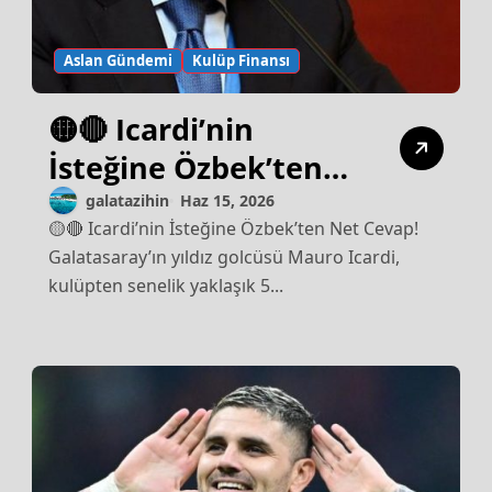
Aslan Gündemi
Kulüp Finansı
🟡🔴 Icardi’nin
İsteğine Özbek’ten
Net Cevap!
galatazihin
Haz 15, 2026
🟡🔴 Icardi’nin İsteğine Özbek’ten Net Cevap!
Galatasaray’ın yıldız golcüsü Mauro Icardi,
kulüpten senelik yaklaşık 5...