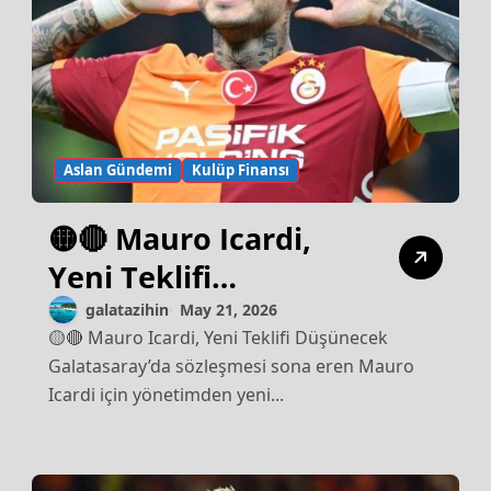
Aslan Gündemi
Kulüp Finansı
🟡🔴 Mauro Icardi,
Yeni Teklifi
Düşünecek
galatazihin
May 21, 2026
🟡🔴 Mauro Icardi, Yeni Teklifi Düşünecek
Galatasaray’da sözleşmesi sona eren Mauro
Icardi için yönetimden yeni...