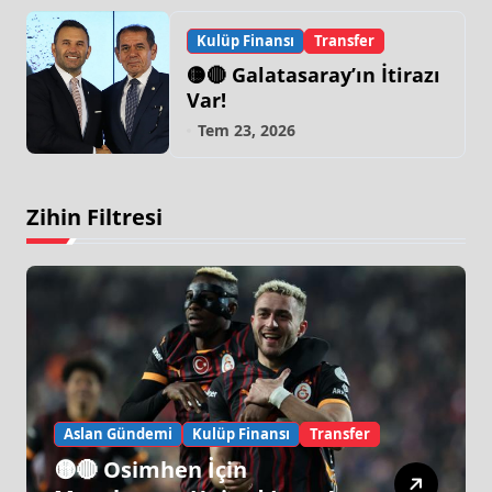
Kulüp Finansı
Transfer
🟡🔴 Galatasaray’ın İtirazı
Var!
Tem 23, 2026
Zihin Filtresi
Aslan Gündemi
Kulüp Finansı
Transfer
🟡🔴 Osimhen İçin