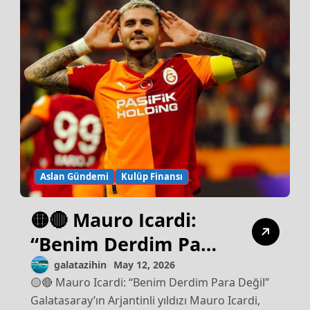
Aslan Gündemi
Kulüp Finansı
🟡🔴 Mauro Icardi:
“Benim Derdim Para
Değil”
galatazihin
May 12, 2026
🟡🔴 Mauro Icardi: “Benim Derdim Para Değil”
Galatasaray’ın Arjantinli yıldızı Mauro Icardi,