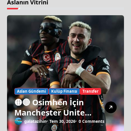
Aslanın Vitrini
Aslan Gündemi
Kulüp Finansı
Transfer
🟡🔴 Osimhen İçin
Manchester United
Israrı!
galatazihin
Tem 30, 2026
0 Comments