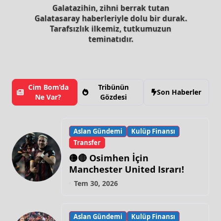
Galatazihin, zihni berrak tutan
Galatasaray haberleriyle dolu bir durak.
Tarafsızlık ilkemiz, tutkumuzun
teminatıdır.
Cim Bom’da
Tribünün
Son Haberler
Ne Var?
Gözdesi
Aslan Gündemi
Kulüp Finansı
Transfer
🟡🔴 Osimhen İçin
Manchester United Israrı!
Tem 30, 2026
Aslan Gündemi
Kulüp Finansı