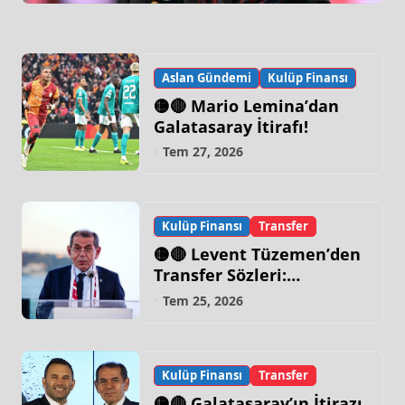
Aslan Gündemi
Kulüp Finansı
🟡🔴 Mario Lemina’dan
Galatasaray İtirafı!
Tem 27, 2026
Kulüp Finansı
Transfer
🟡🔴 Levent Tüzemen’den
Transfer Sözleri:
“Galatasaray’ın Zirve
Tem 25, 2026
Yapacağı Dönem…”
Kulüp Finansı
Transfer
🟡🔴 Galatasaray’ın İtirazı