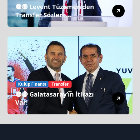
🟡🔴 Levent Tüzemen’den
Transfer Sözleri:
“Galatasaray’ın Zirve
Yapacağı Dönem…”
Kulüp Finansı
Transfer
🟡🔴 Galatasaray’ın İtirazı
Var!