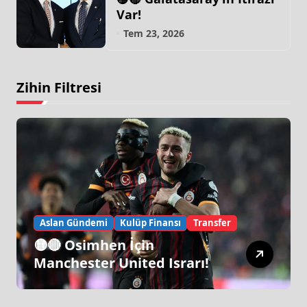
Var!
Tem 23, 2026
Zihin Filtresi
Aslan Gündemi
Kulüp Finansı
Transfer
🟡🔴 Osimhen İçin
Manchester United Israrı!