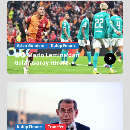
Aslan Gündemi
Kulüp Finansı
🟡🔴 Mario Lemina’dan
Galatasaray İtirafı!
Kulüp Finansı
Transfer