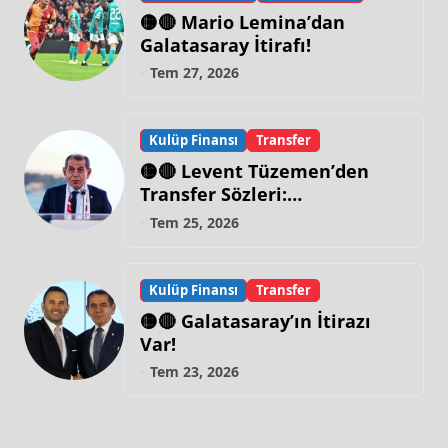
🟡🔴 Mario Lemina’dan
Galatasaray İtirafı!
Tem 27, 2026
Kulüp Finansı
Transfer
🟡🔴 Levent Tüzemen’den
Transfer Sözleri:
“Galatasaray’ın Zirve
Tem 25, 2026
Yapacağı Dönem…”
Kulüp Finansı
Transfer
🟡🔴 Galatasaray’ın İtirazı
Var!
Tem 23, 2026