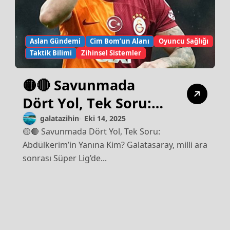
Aslan Gündemi
Cim Bom’un Alanı
Oyuncu Sağlığı
Taktik Bilimi
Zihinsel Sistemler
🟡🔴 Savunmada
Dört Yol, Tek Soru:
Abdülkerim’in
galatazihin
Eki 14, 2025
🟡🔴 Savunmada Dört Yol, Tek Soru:
Yanına Kim?
Abdülkerim’in Yanına Kim? Galatasaray, milli ara
sonrası Süper Lig’de...