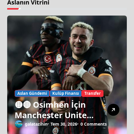
Aslanın Vitrini
Aslan Gündemi
Kulüp Finansı
Transfer
🟡🔴 Osimhen İçin
Manchester United
Israrı!
galatazihin
Tem 30, 2026
0 Comments