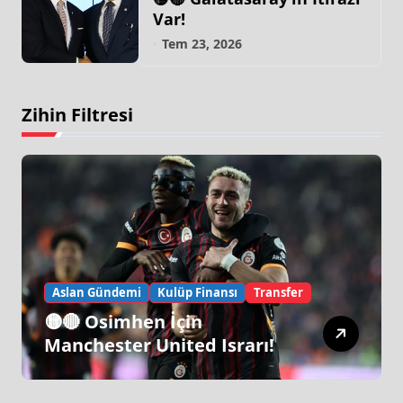
Var!
Tem 23, 2026
Zihin Filtresi
Aslan Gündemi
Kulüp Finansı
Transfer
🟡🔴 Osimhen İçin
Manchester United Israrı!