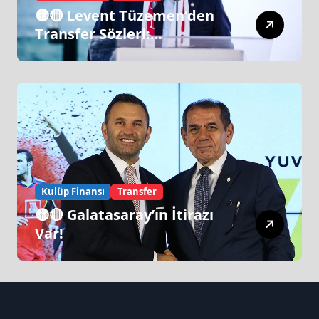
🟡🔴 Levent Tüzemen’den
Transfer Sözleri:
“Galatasaray’ın Zirve
Yapacağı Dönem…”
Kulüp Finansı
Transfer
🟡🔴 Galatasaray’ın İtirazı
Var!