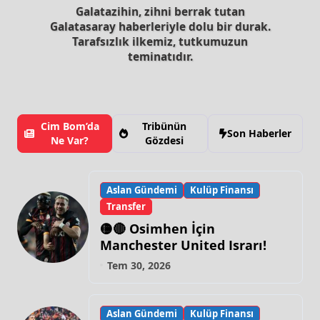
Galatazihin, zihni berrak tutan
Galatasaray haberleriyle dolu bir durak.
Tarafsızlık ilkemiz, tutkumuzun
teminatıdır.
Cim Bom’da
Tribünün
Son Haberler
Ne Var?
Gözdesi
Aslan Gündemi
Kulüp Finansı
Transfer
🟡🔴 Osimhen İçin
Manchester United Israrı!
Tem 30, 2026
Aslan Gündemi
Kulüp Finansı