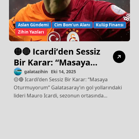
Aslan Gündemi
Cim Bom’un Alanı
Kulüp Finansı
Zihin Yazıları
🟡🔴 Icardi’den Sessiz
Bir Karar: “Masaya
Oturmuyorum”
galatazihin
Eki 14, 2025
🟡🔴 Icardi’den Sessiz Bir Karar: “Masaya
Oturmuyorum” Galatasaray’ın gol yollarındaki
lideri Mauro Icardi, sezonun ortasında...