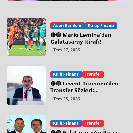
Aslan Gündemi
Kulüp Finansı
🟡🔴 Mario Lemina’dan
Galatasaray İtirafı!
Tem 27, 2026
Kulüp Finansı
Transfer
🟡🔴 Levent Tüzemen’den
Transfer Sözleri:
“Galatasaray’ın Zirve
Tem 25, 2026
Yapacağı Dönem…”
Kulüp Finansı
Transfer
🟡🔴 Galatasaray’ın İtirazı