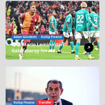
Aslan Gündemi
Kulüp Finansı
🟡🔴 Mario Lemina’dan
Galatasaray İtirafı!
Kulüp Finansı
Transfer