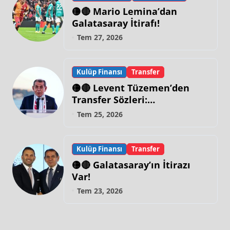
🟡🔴 Mario Lemina’dan
Galatasaray İtirafı!
Tem 27, 2026
Kulüp Finansı
Transfer
🟡🔴 Levent Tüzemen’den
Transfer Sözleri:
“Galatasaray’ın Zirve
Tem 25, 2026
Yapacağı Dönem…”
Kulüp Finansı
Transfer
🟡🔴 Galatasaray’ın İtirazı
Var!
Tem 23, 2026