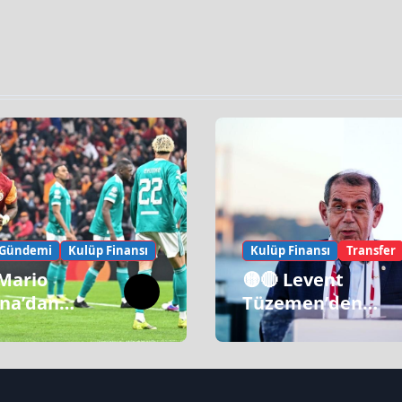
 Gündemi
Kulüp Finansı
Kulüp Finansı
Transfer
 Mario
🟡🔴 Levent
na’dan
Tüzemen’den
tasaray
Transfer Sözleri:
ı!
“Galatasaray’ın
Zirve Yapacağı
Dönem…”