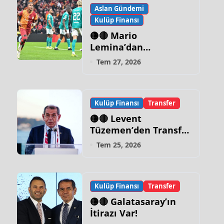
Aslan Gündemi
Kulüp Finansı
🟡🔴 Mario
Lemina’dan
Galatasaray İtirafı!
Tem 27, 2026
Kulüp Finansı
Transfer
🟡🔴 Levent
Tüzemen’den Transfer
Sözleri:
Tem 25, 2026
“Galatasaray’ın Zirve
Yapacağı Dönem…”
Kulüp Finansı
Transfer
🟡🔴 Galatasaray’ın
İtirazı Var!