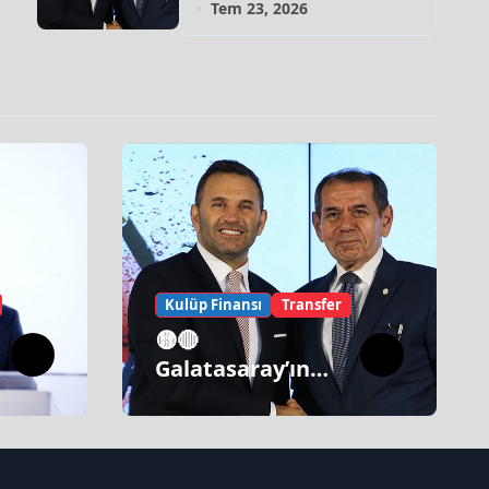
Tem 23, 2026
Kulüp Finansı
Transfer
🟡🔴
Galatasaray’ın
İtirazı Var!