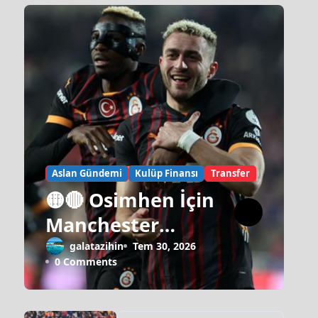
Aslan Gündemi
Kulüp Finansı
Transfer
🟡🔴 Osimhen İçin
Manchester
United Israrı!
galatazihin
Tem 30, 2026
0 Comments