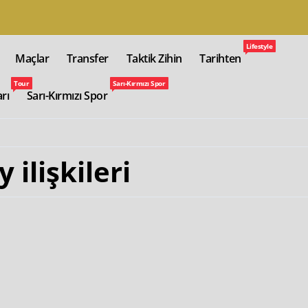
Lifestyle
Maçlar
Transfer
Taktik Zihin
Tarihten
Tour
Sarı-Kırmızı Spor
arı
Sarı-Kırmızı Spor
ilişkileri