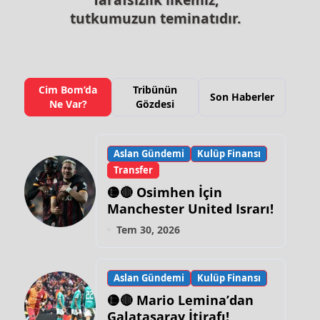
tutkumuzun teminatıdır.
Cim Bom’da
Tribünün
Son Haberler
Ne Var?
Gözdesi
Aslan Gündemi
Kulüp Finansı
Transfer
🟡🔴 Osimhen İçin
Manchester United Israrı!
Tem 30, 2026
Aslan Gündemi
Kulüp Finansı
🟡🔴 Mario Lemina’dan
Galatasaray İtirafı!