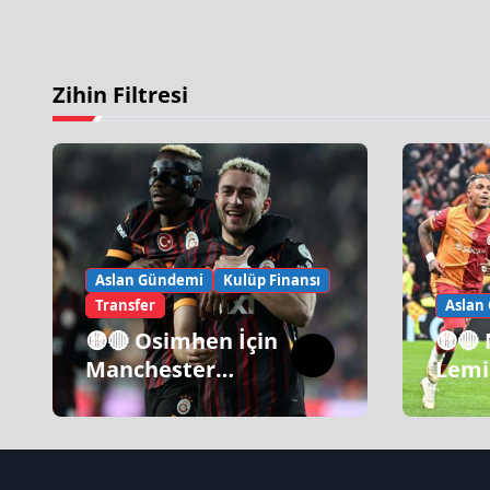
Zihin Filtresi
Aslan Gündemi
Kulüp Finansı
Transfer
Aslan
🟡🔴 Osimhen İçin
🟡🔴
Manchester
Lemi
United Israrı!
Gala
İtiraf