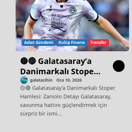
Aslan Gündemi
Kulüp Finansı
Transfer
🟡🔴 Galatasaray’a
Danimarkalı Stoper
Hamlesi: Zaniolo
galatazihin
Oca 10, 2026
🟡🔴 Galatasaray’a Danimarkalı Stoper
Detayı
Hamlesi: Zaniolo Detayı Galatasaray,
savunma hattını güçlendirmek için
sürpriz bir ismi...