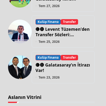
Tem 27, 2026
Kulüp Finansı
Transfer
🟡🔴 Levent Tüzemen’den
Transfer Sözleri:
“Galatasaray’ın Zirve
Tem 25, 2026
Yapacağı Dönem…”
Kulüp Finansı
Transfer
🟡🔴 Galatasaray’ın İtirazı
Var!
Tem 23, 2026
Aslanın Vitrini