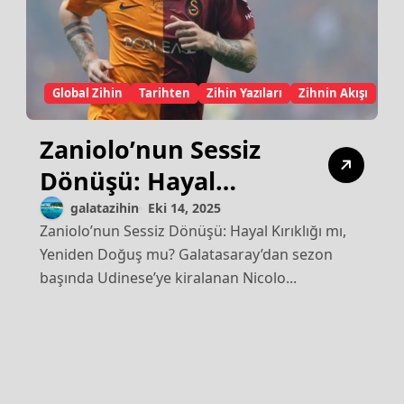
Global Zihin
Tarihten
Zihin Yazıları
Zihnin Akışı
Zaniolo’nun Sessiz
Dönüşü: Hayal
Kırıklığı mı, Yeniden
galatazihin
Eki 14, 2025
Zaniolo’nun Sessiz Dönüşü: Hayal Kırıklığı mı,
Doğuş mu?
Yeniden Doğuş mu? Galatasaray’dan sezon
başında Udinese’ye kiralanan Nicolo...