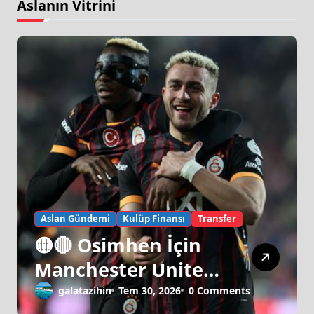
Aslanın Vitrini
Aslan Gündemi
Kulüp Finansı
Transfer
🟡🔴 Osimhen İçin
Manchester United
Israrı!
galatazihin
Tem 30, 2026
0 Comments