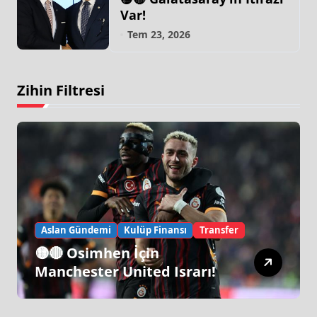
Var!
Tem 23, 2026
Zihin Filtresi
Aslan Gündemi
Kulüp Finansı
Transfer
🟡🔴 Osimhen İçin
Manchester United Israrı!