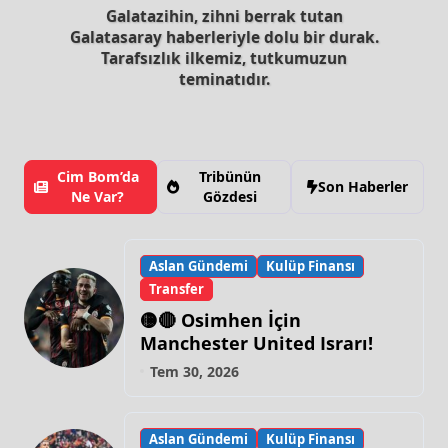
Galatazihin, zihni berrak tutan
Galatasaray haberleriyle dolu bir durak.
Tarafsızlık ilkemiz, tutkumuzun
teminatıdır.
Cim Bom’da
Tribünün
Son Haberler
Ne Var?
Gözdesi
Aslan Gündemi
Kulüp Finansı
Transfer
🟡🔴 Osimhen İçin
Manchester United Israrı!
Tem 30, 2026
Aslan Gündemi
Kulüp Finansı