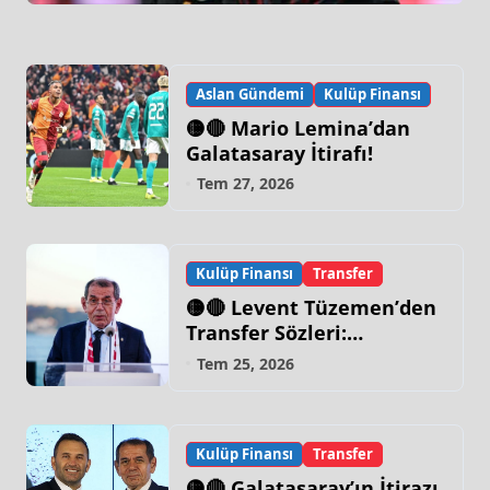
Aslan Gündemi
Kulüp Finansı
🟡🔴 Mario Lemina’dan
Galatasaray İtirafı!
Tem 27, 2026
Kulüp Finansı
Transfer
🟡🔴 Levent Tüzemen’den
Transfer Sözleri:
“Galatasaray’ın Zirve
Tem 25, 2026
Yapacağı Dönem…”
Kulüp Finansı
Transfer
🟡🔴 Galatasaray’ın İtirazı