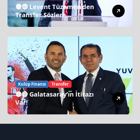
🟡🔴 Levent Tüzemen’den
Transfer Sözleri:
“Galatasaray’ın Zirve
Yapacağı Dönem…”
Kulüp Finansı
Transfer
🟡🔴 Galatasaray’ın İtirazı
Var!