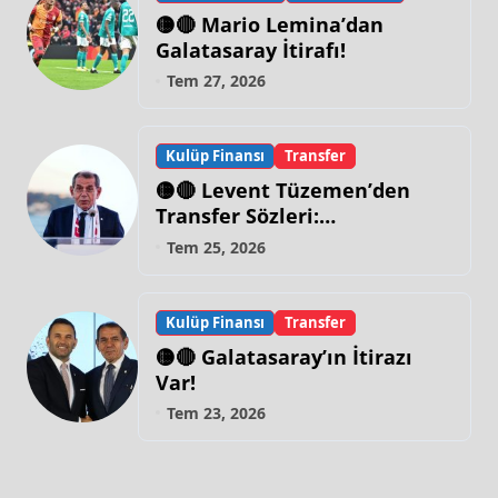
🟡🔴 Mario Lemina’dan
Galatasaray İtirafı!
Tem 27, 2026
Kulüp Finansı
Transfer
🟡🔴 Levent Tüzemen’den
Transfer Sözleri:
“Galatasaray’ın Zirve
Tem 25, 2026
Yapacağı Dönem…”
Kulüp Finansı
Transfer
🟡🔴 Galatasaray’ın İtirazı
Var!
Tem 23, 2026