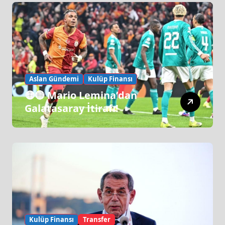
Aslan Gündemi
Kulüp Finansı
🟡🔴 Mario Lemina’dan
Galatasaray İtirafı!
Kulüp Finansı
Transfer