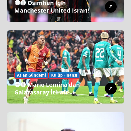
🟡🔴 Osimhen İçin
Manchester United Israrı!
Aslan Gündemi
Kulüp Finansı
🟡🔴 Mario Lemina’dan
Galatasaray İtirafı!