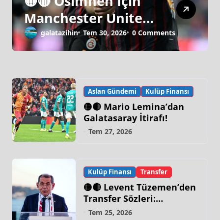
🟡🔴 Osimhen İçin
Manchester United
Israrı!
galatazihin
Tem 30, 2026
0 Comments
Aslan Gündemi
Kulüp Finansı
🟡🔴 Mario Lemina’dan
Galatasaray İtirafı!
Tem 27, 2026
Kulüp Finansı
Transfer
🟡🔴 Levent Tüzemen’den
Transfer Sözleri:
“Galatasaray’ın Zirve
Tem 25, 2026