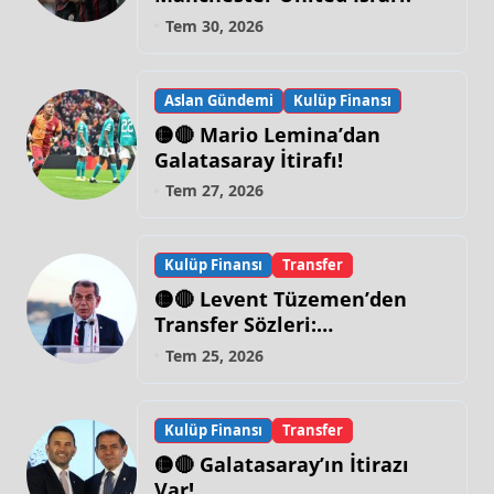
Tem 30, 2026
Aslan Gündemi
Kulüp Finansı
🟡🔴 Mario Lemina’dan
Galatasaray İtirafı!
Tem 27, 2026
Kulüp Finansı
Transfer
🟡🔴 Levent Tüzemen’den
Transfer Sözleri:
“Galatasaray’ın Zirve
Tem 25, 2026
Yapacağı Dönem…”
Kulüp Finansı
Transfer
🟡🔴 Galatasaray’ın İtirazı
Var!