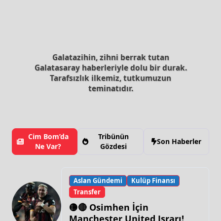
Galatazihin, zihni berrak tutan
Galatasaray haberleriyle dolu bir durak.
Tarafsızlık ilkemiz, tutkumuzun
teminatıdır.
Cim Bom’da
Tribünün
Son Haberler
Ne Var?
Gözdesi
Aslan Gündemi
Kulüp Finansı
Transfer
🟡🔴 Osimhen İçin
Manchester United Israrı!