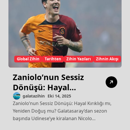
Global Zihin
Tarihten
Zihin Yazıları
Zihnin Akışı
Zaniolo’nun Sessiz
Dönüşü: Hayal
Kırıklığı mı, Yeniden
galatazihin
Eki 14, 2025
Zaniolo’nun Sessiz Dönüşü: Hayal Kırıklığı mı,
Doğuş mu?
Yeniden Doğuş mu? Galatasaray’dan sezon
başında Udinese’ye kiralanan Nicolo...