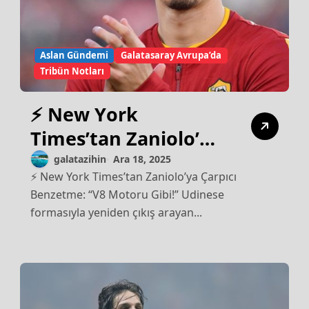
Aslan Gündemi
Galatasaray Avrupa’da
Tribün Notları
⚡ New York
Times’tan Zaniolo’ya
Çarpıcı Benzetme:
galatazihin
Ara 18, 2025
⚡ New York Times’tan Zaniolo’ya Çarpıcı
“V8 Motoru Gibi!”
Benzetme: “V8 Motoru Gibi!” Udinese
formasıyla yeniden çıkış arayan...