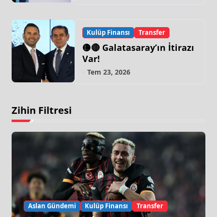
Yapacağı Dönem…”
Kulüp Finansı
Transfer
🟡🔴 Galatasaray’ın İtirazı
Var!
Tem 23, 2026
Zihin Filtresi
Aslan Gündemi
Kulüp Finansı
Transfer