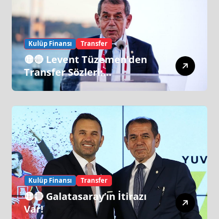
Kulüp Finansı
Transfer
🟡🔴 Levent Tüzemen’den
Transfer Sözleri:
“Galatasaray’ın Zirve
Yapacağı Dönem…”
Kulüp Finansı
Transfer
🟡🔴 Galatasaray’ın İtirazı
Var!