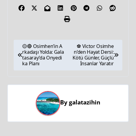
🟡🔴 Osimhen’in A
⚽ Victor Osimhe
rkadaşı Yolda: Gala
n’den Hayat Dersi:
tasaray’da Onyedi
Kötü Günler, Güçlü
ka Planı
İnsanlar Yaratır
By
galatazihin