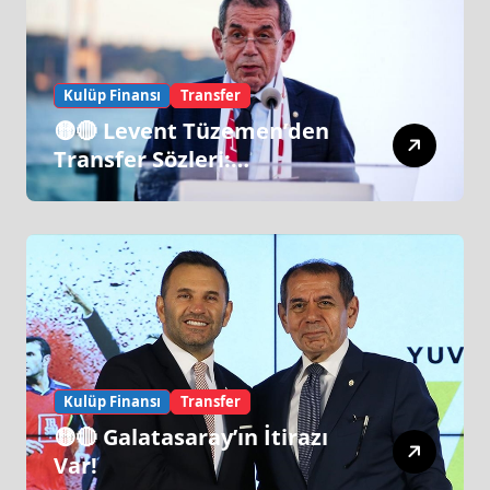
Kulüp Finansı
Transfer
🟡🔴 Levent Tüzemen’den
Transfer Sözleri:
“Galatasaray’ın Zirve
Yapacağı Dönem…”
Kulüp Finansı
Transfer
🟡🔴 Galatasaray’ın İtirazı
Var!