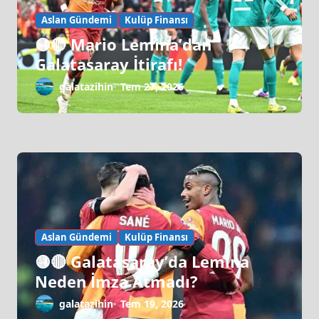
Aslan Gündemi
Kulüp Finansı
🟡🔴 Mario Lemina’dan
Galatasaray İtirafı!
galatazihin
Tem 27, 2026
Aslan Gündemi
Kulüp Finansı
🟡🔴 Galatasaray’da Lemina
Neden İmza Atmadı?
galatazihin
Tem 19, 2026