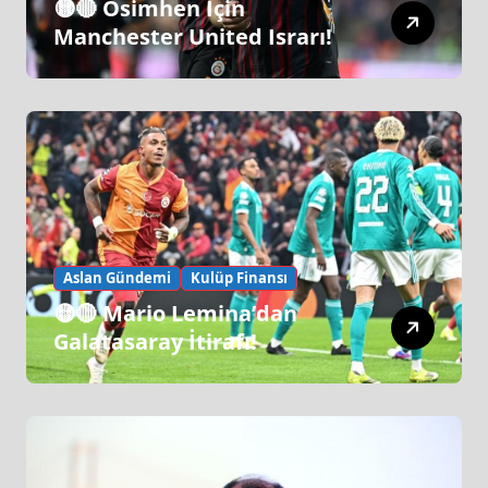
🟡🔴 Osimhen İçin
Manchester United Israrı!
Aslan Gündemi
Kulüp Finansı
🟡🔴 Mario Lemina’dan
Galatasaray İtirafı!