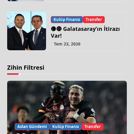
Yapacağı Dönem…”
Kulüp Finansı
Transfer
🟡🔴 Galatasaray’ın İtirazı
Var!
Tem 23, 2026
Zihin Filtresi
Aslan Gündemi
Kulüp Finansı
Transfer