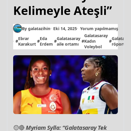
Kelimeyle Ateşli”
By galatazihin
Eki 14, 2025
Yorum yapılmamış
Galatasaray
Ebrar
Eda
Galatasaray
Galatasa
#
#
#
#
Kadın
#
Karakurt
Erdem
aile ortamı
röportaj
Voleybol
🟡🔴
Myriam Sylla: “Galatasaray Tek