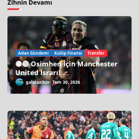
Zihnin Devamı
Aslan Gündemi
Kulüp Finansı
Transfer
🟡🔴 Osimhen İçin Manchester
United Israrı!
galatazihin
Tem 30, 2026