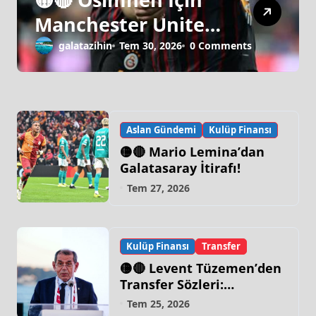
Manchester United
Israrı!
galatazihin
Tem 30, 2026
0 Comments
Aslan Gündemi
Kulüp Finansı
🟡🔴 Mario Lemina’dan
Galatasaray İtirafı!
Tem 27, 2026
Kulüp Finansı
Transfer
🟡🔴 Levent Tüzemen’den
Transfer Sözleri:
“Galatasaray’ın Zirve
Tem 25, 2026