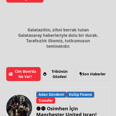
Galatazihin, zihni berrak tutan
Galatasaray haberleriyle dolu bir durak.
Tarafsızlık ilkemiz, tutkumuzun
teminatıdır.
Cim Bom’da
Tribünün
Son Haberler
Ne Var?
Gözdesi
Aslan Gündemi
Kulüp Finansı
Transfer
🟡🔴 Osimhen İçin
Manchester United Israrı!