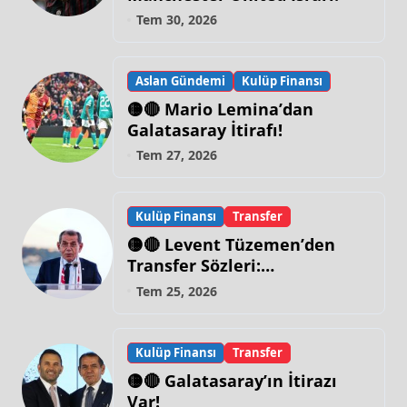
Tem 30, 2026
Aslan Gündemi
Kulüp Finansı
🟡🔴 Mario Lemina’dan
Galatasaray İtirafı!
Tem 27, 2026
Kulüp Finansı
Transfer
🟡🔴 Levent Tüzemen’den
Transfer Sözleri:
“Galatasaray’ın Zirve
Tem 25, 2026
Yapacağı Dönem…”
Kulüp Finansı
Transfer
🟡🔴 Galatasaray’ın İtirazı
Var!