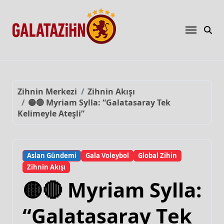
Zihnin Merkezi
Zihnin Akışı
🟡🔴 Myriam Sylla: “Galatasaray Tek
Kelimeyle Ateşli”
Aslan Gündemi
Gala Voleybol
Global Zihin
Zihnin Akışı
🟡🔴 Myriam Sylla:
“Galatasaray Tek