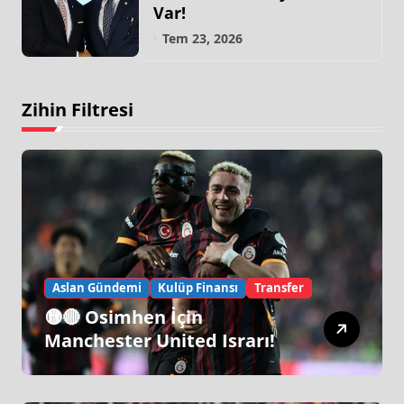
Var!
Tem 23, 2026
Zihin Filtresi
Aslan Gündemi
Kulüp Finansı
Transfer
🟡🔴 Osimhen İçin
Manchester United Israrı!