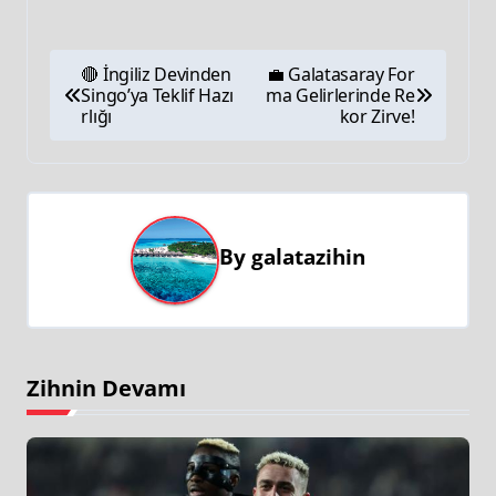
🔴 İngiliz Devinden
💼 Galatasaray For
Singo’ya Teklif Hazı
ma Gelirlerinde Re
rlığı
kor Zirve!
By
galatazihin
Zihnin Devamı