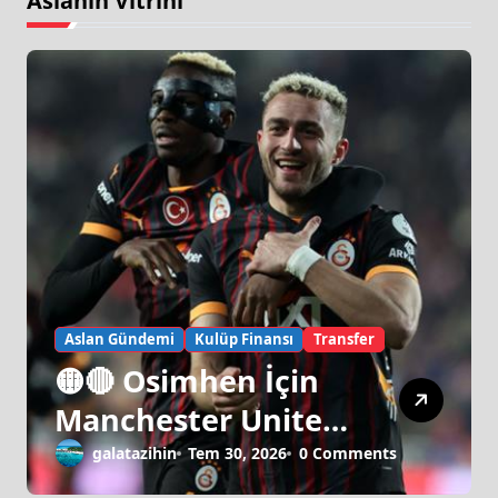
Aslanın Vitrini
Aslan Gündemi
Kulüp Finansı
Transfer
🟡🔴 Osimhen İçin
Manchester United
Israrı!
galatazihin
Tem 30, 2026
0 Comments