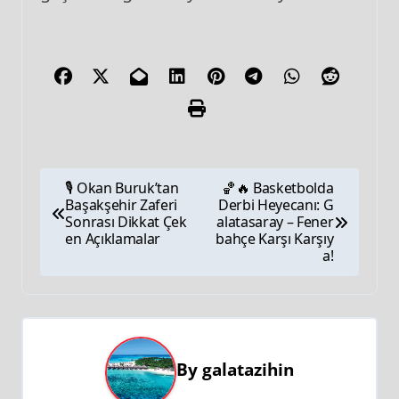
🎙️ Okan Buruk’tan
🏀🔥 Basketbolda
Başakşehir Zaferi
Derbi Heyecanı: G
Sonrası Dikkat Çek
alatasaray – Fener
en Açıklamalar
bahçe Karşı Karşıy
a!
By
galatazihin