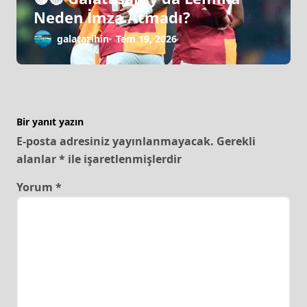
Neden İmza Atmadı?
galatazihin
Tem 19, 2026
Bir yanıt yazın
E-posta adresiniz yayınlanmayacak.
Gerekli
alanlar
*
ile işaretlenmişlerdir
Yorum
*