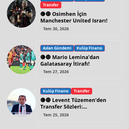
Transfer
🟡🔴 Osimhen İçin
Manchester United Israrı!
Tem 30, 2026
Aslan Gündemi
Kulüp Finansı
🟡🔴 Mario Lemina’dan
Galatasaray İtirafı!
Tem 27, 2026
Kulüp Finansı
Transfer
🟡🔴 Levent Tüzemen’den
Transfer Sözleri:
“Galatasaray’ın Zirve
Tem 25, 2026
Yapacağı Dönem…”