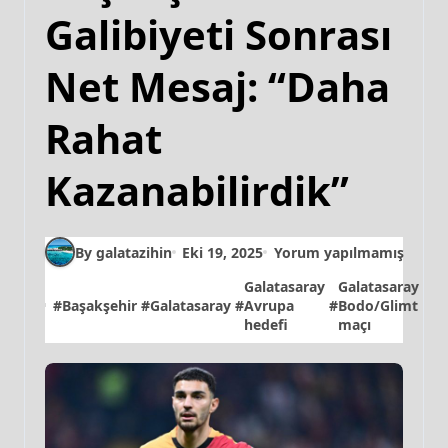
Galibiyeti Sonrası
Net Mesaj: “Daha
Rahat
Kazanabilirdik”
By galatazihin
Eki 19, 2025
Yorum yapılmamış
Galatasaray
Galatasaray
Ga
#
Başakşehir
#
Galatasaray
#
Avrupa
#
Bodo/Glimt
#
fi
hedefi
maçı