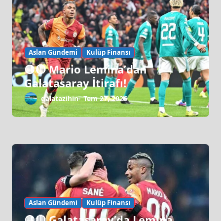
Aslan Gündemi
Kulüp Finansı
🟡🔴 Mario Lemina’dan
Galatasaray İtirafı!
galatazihin
Tem 27, 2026
Aslan Gündemi
Kulüp Finansı
🟡🔴 Galatasaray’da Lemina