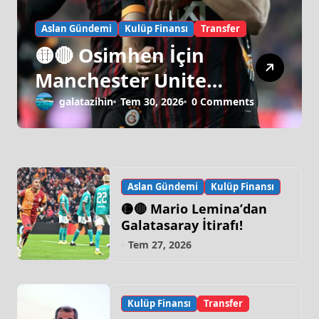
Aslan Gündemi
Kulüp Finansı
Transfer
🟡🔴 Osimhen İçin
Manchester United
Israrı!
galatazihin
Tem 30, 2026
0 Comments
Aslan Gündemi
Kulüp Finansı
🟡🔴 Mario Lemina’dan
Galatasaray İtirafı!
Tem 27, 2026
Kulüp Finansı
Transfer