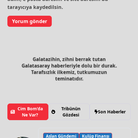
tarayıcıya kaydedilsin.
Galatazihin, zihni berrak tutan
Galatasaray haberleriyle dolu bir durak.
Tarafsızlık ilkemiz, tutkumuzun
teminatıdır.
Cim Bom’da
Tribünün
Son Haberler
Ne Var?
Gözdesi
Aslan Gündemi
Kulüp Finansı