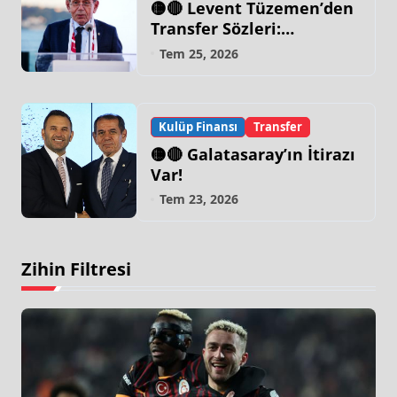
🟡🔴 Levent Tüzemen’den
Transfer Sözleri:
“Galatasaray’ın Zirve
Tem 25, 2026
Yapacağı Dönem…”
Kulüp Finansı
Transfer
🟡🔴 Galatasaray’ın İtirazı
Var!
Tem 23, 2026
Zihin Filtresi