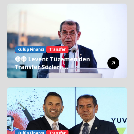
Kulüp Finansı
Transfer
🟡🔴 Levent Tüzemen’den
Transfer Sözleri:
“Galatasaray’ın Zirve
Yapacağı Dönem…”
Kulüp Finansı
Transfer