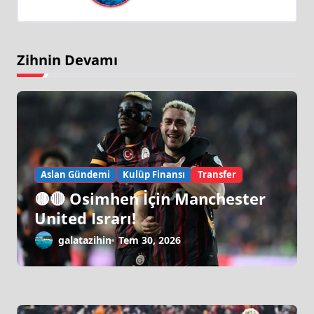
Zihnin Devamı
Aslan Gündemi
Kulüp Finansı
Transfer
🟡🔴 Osimhen İçin Manchester
United Israrı!
galatazihin
Tem 30, 2026