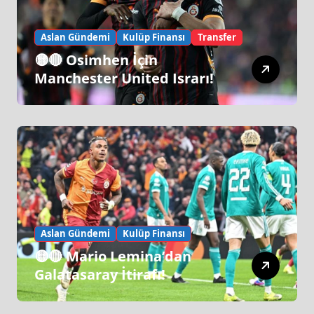
Aslan Gündemi
Kulüp Finansı
Transfer
🟡🔴 Osimhen İçin
Manchester United Israrı!
Aslan Gündemi
Kulüp Finansı
🟡🔴 Mario Lemina’dan
Galatasaray İtirafı!