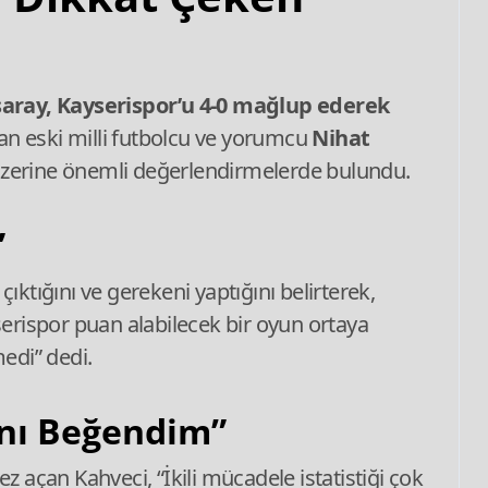
aray, Kayserispor’u 4-0 mağlup ederek
n eski milli futbolcu ve yorumcu
Nihat
eri üzerine önemli değerlendirmelerde bulundu.
”
ıktığını ve gerekeni yaptığını belirterek,
yserispor puan alabilecek bir oyun ortaya
edi” dedi.
ını Beğendim”
ez açan Kahveci, “İkili mücadele istatistiği çok