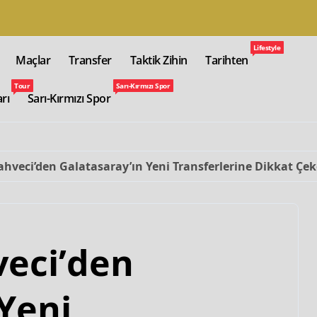
Lifestyle
Maçlar
Transfer
Taktik Zihin
Tarihten
Tour
Sarı-Kırmızı Spor
arı
Sarı-Kırmızı Spor
ahveci’den Galatasaray’ın Yeni Transferlerine Dikkat Çe
veci’den
Yeni