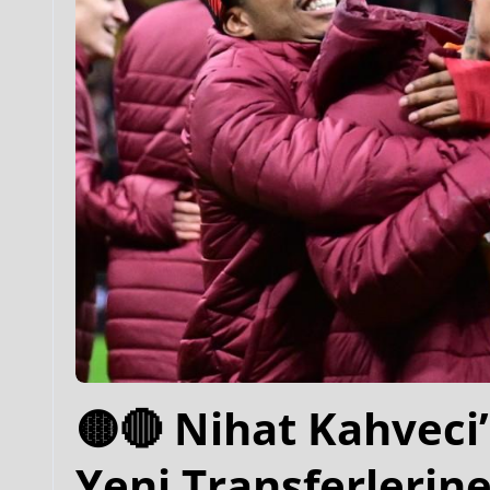
🟡🔴 Nihat Kahveci
Yeni Transferlerin