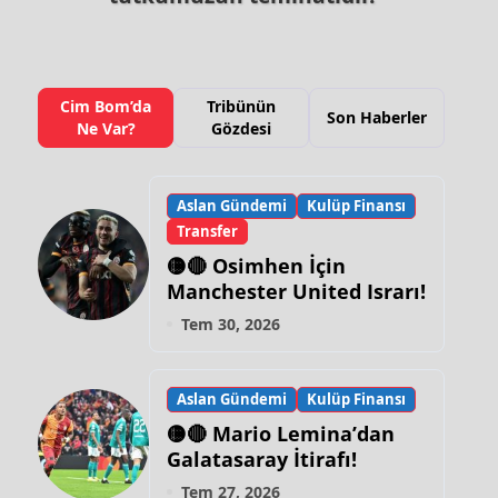
Cim Bom’da
Tribünün
Son Haberler
Ne Var?
Gözdesi
Aslan Gündemi
Kulüp Finansı
Transfer
🟡🔴 Osimhen İçin
Manchester United Israrı!
Tem 30, 2026
Aslan Gündemi
Kulüp Finansı
🟡🔴 Mario Lemina’dan
Galatasaray İtirafı!
Tem 27, 2026