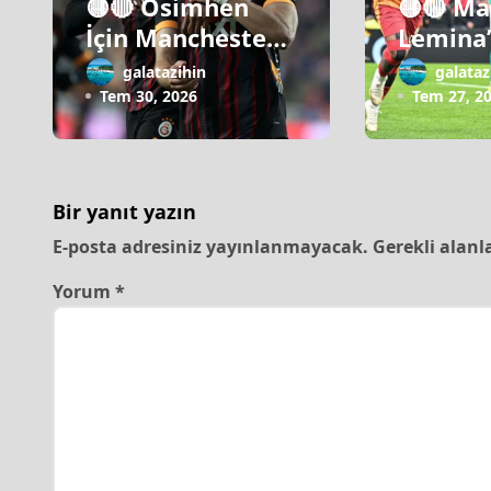
🟡🔴 Osimhen
🟡🔴 Ma
İçin Manchester
Lemina
United Israrı!
Galatas
galatazihin
galataz
İtirafı!
Tem 30, 2026
Tem 27, 2
Bir yanıt yazın
E-posta adresiniz yayınlanmayacak.
Gerekli alanl
Yorum
*