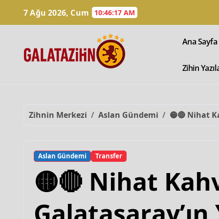
7 Ağu 2026, Cum
10:46:18 AM
Ana Sayfa
Zihin Yazıl
Zihnin Merkezi
Aslan Gündemi
🟡🔴 Nihat K
Aslan Gündemi
Transfer
🟡🔴 Nihat Kah
Galatasaray’ın 