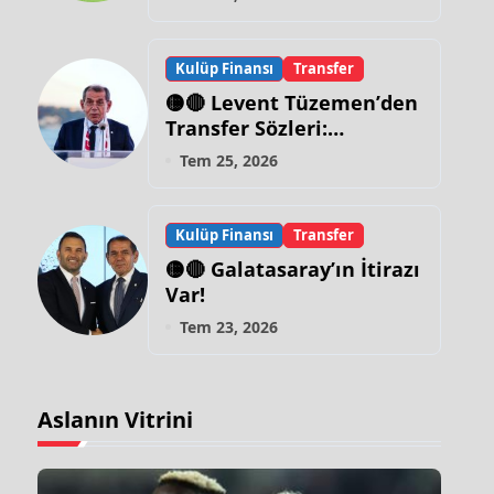
Kulüp Finansı
Transfer
🟡🔴 Levent Tüzemen’den
Transfer Sözleri:
“Galatasaray’ın Zirve
Tem 25, 2026
Yapacağı Dönem…”
Kulüp Finansı
Transfer
🟡🔴 Galatasaray’ın İtirazı
Var!
Tem 23, 2026
Aslanın Vitrini