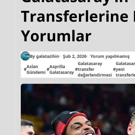
Transferlerine
Yorumlar
By galatazihin
Şub 2, 2026
Yorum yapılmamış
Galatasaray
Galatasa
Aslan
Asprilla
#
#
#
transfer
#
yeni
Gündemi
Galatasaray
değerlendirmesi
transferl