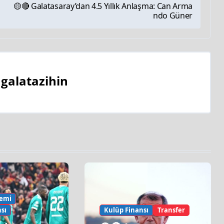
🟡🔴 Galatasaray’dan 4.5 Yıllık Anlaşma: Can Arma
ndo Güner
y
galatazihin
emi
sı
Kulüp Finansı
Transfer