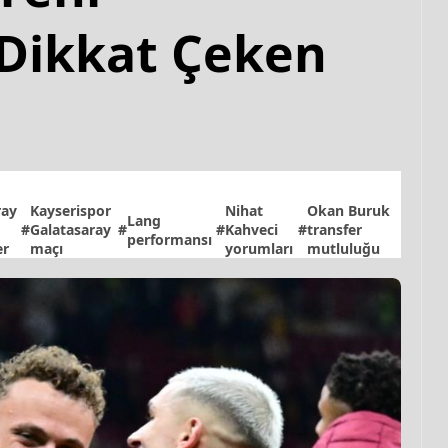
 Dikkat Çeken
ray
Kayserispor
Nihat
Okan Buruk
Lang
#
Galatasaray
#
#
Kahveci
#
transfer
performansı
er
maçı
yorumları
mutluluğu