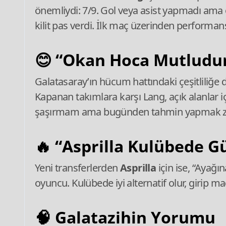
önemliydi: 7/9. Gol veya asist yapmadı ama 
kilit pas verdi. İlk maç üzerinden performans
😊
“Okan Hoca Mutludu
Galatasaray’ın hücum hattındaki çeşitliliğe
Kapanan takımlara karşı Lang, açık alanlar 
şaşırmam ama bugünden tahmin yapmak zo
🔥
“Asprilla Kulübede Gü
Yeni transferlerden
Asprilla
için ise, “Ayağı
oyuncu. Kulübede iyi alternatif olur, girip maç
🧠
Galatazihin Yorumu