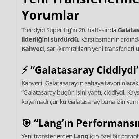
Yorumlar
Trendyol Süper Lig’in 20. haftasında
Galatas
liderliğini sürdürdü.
Karşılaşmanın ardında
Kahveci
, sarı‑kırmızılıların yeni transferl
⚡
“Galatasaray Ciddiydi
Kahveci, Galatasaray’ın sahaya favori olarak ç
“Galatasaray bugün işini yaptı, ciddiydi. Ka
koyamadı çünkü Galatasaray buna izin verm
🎯
“Lang’ın Performans
Yeni transferlerden
Lang
için özel bir parant