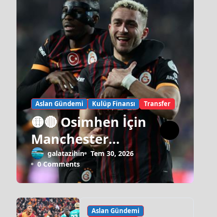
Aslan Gündemi
Kulüp Finansı
Transfer
🟡🔴 Osimhen İçin
Manchester
United Israrı!
galatazihin
Tem 30, 2026
0 Comments
Aslan Gündemi