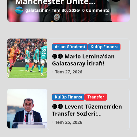
Manchester United
Israrı!
galatazihin
Tem 30, 2026
0 Comments
Aslan Gündemi
Kulüp Finansı
🟡🔴 Mario Lemina’dan
Galatasaray İtirafı!
Tem 27, 2026
Kulüp Finansı
Transfer
🟡🔴 Levent Tüzemen’den
Transfer Sözleri:
“Galatasaray’ın Zirve
Tem 25, 2026
Yapacağı Dönem…”