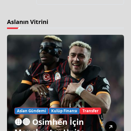
Aslanın Vitrini
Aslan Gündemi
Kulüp Finansı
Transfer
🟡🔴 Osimhen İçin