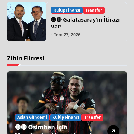
Kulüp Finansı
Transfer
🟡🔴 Galatasaray’ın İtirazı
Var!
Tem 23, 2026
Zihin Filtresi
Aslan Gündemi
Kulüp Finansı
Transfer
🟡🔴 Osimhen İçin