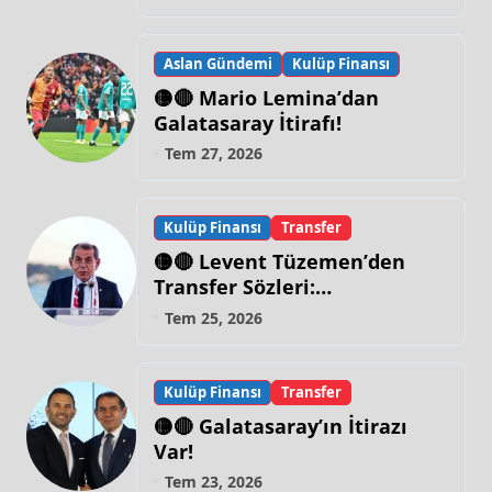
Aslan Gündemi
Kulüp Finansı
🟡🔴 Mario Lemina’dan
Galatasaray İtirafı!
Tem 27, 2026
Kulüp Finansı
Transfer
🟡🔴 Levent Tüzemen’den
Transfer Sözleri:
“Galatasaray’ın Zirve
Tem 25, 2026
Yapacağı Dönem…”
Kulüp Finansı
Transfer
🟡🔴 Galatasaray’ın İtirazı
Var!
Tem 23, 2026