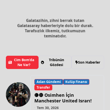
Galatazihin, zihni berrak tutan
Galatasaray haberleriyle dolu bir durak.
Tarafsızlık ilkemiz, tutkumuzun
teminatıdır.
Cim Bom’da
Tribünün
Son Haberler
Ne Var?
Gözdesi
Aslan Gündemi
Kulüp Finansı
Transfer
🟡🔴 Osimhen İçin
Manchester United Israrı!
Tem 30, 2026