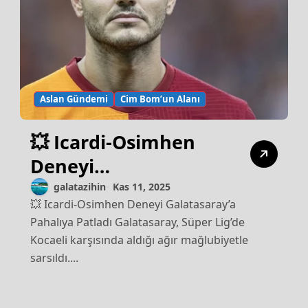
Aslan Gündemi
Cim Bom’un Alanı
💥 Icardi-Osimhen
Deneyi
Galatasaray’a
galatazihin
Kas 11, 2025
💥 Icardi-Osimhen Deneyi Galatasaray’a
Pahalıya Patladı
Pahalıya Patladı Galatasaray, Süper Lig’de
Kocaeli karşısında aldığı ağır mağlubiyetle
sarsıldı....