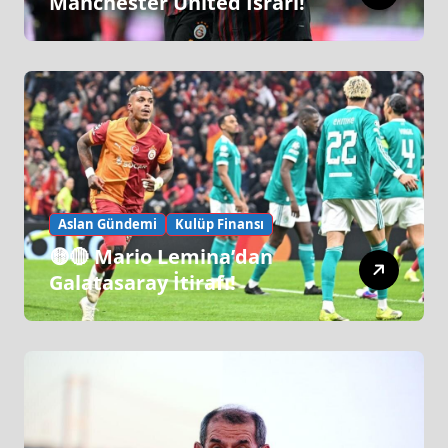
Manchester United Israrı!
Aslan Gündemi
Kulüp Finansı
🟡🔴 Mario Lemina’dan
Galatasaray İtirafı!