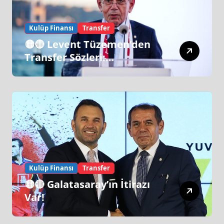
Kulüp Finansı
Transfer
🟡🔴 Levent Tüzemen’den
Transfer Sözleri:
“Galatasaray’ın Zirve
Yapacağı Dönem…”
Kulüp Finansı
Transfer
🟡🔴 Galatasaray’ın İtirazı
Var!