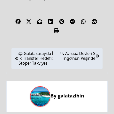
🦁 Galatasaray’da İ
🔍 Avrupa Devleri S
lk Transfer Hedefi:
ingo’nun Peşinde
Stoper Takviyesi
By
galatazihin