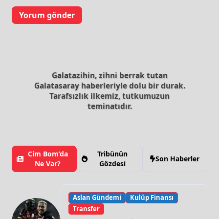
Galatazihin, zihni berrak tutan
Galatasaray haberleriyle dolu bir durak.
Tarafsızlık ilkemiz, tutkumuzun
teminatıdır.
Cim Bom’da
Tribünün
Son Haberler
Ne Var?
Gözdesi
Aslan Gündemi
Kulüp Finansı
Transfer