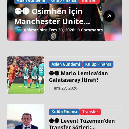
Aslan Gündemi
Kulüp Finansı
Transfer
🟡🔴 Osimhen İçin
Manchester United
Israrı!
galatazihin
Tem 30, 2026
0 Comments
Aslan Gündemi
Kulüp Finansı
🟡🔴 Mario Lemina’dan
Galatasaray İtirafı!
Tem 27, 2026
Kulüp Finansı
Transfer
🟡🔴 Levent Tüzemen’den
Transfer Sözleri: