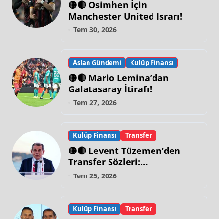
🟡🔴 Osimhen İçin
Manchester United Israrı!
Tem 30, 2026
Aslan Gündemi
Kulüp Finansı
🟡🔴 Mario Lemina’dan
Galatasaray İtirafı!
Tem 27, 2026
Kulüp Finansı
Transfer
🟡🔴 Levent Tüzemen’den
Transfer Sözleri:
“Galatasaray’ın Zirve
Tem 25, 2026
Yapacağı Dönem…”
Kulüp Finansı
Transfer