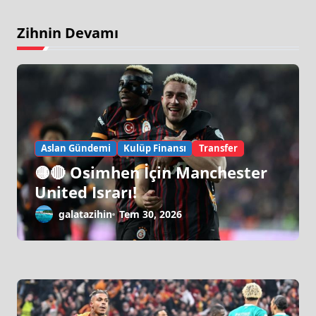
Zihnin Devamı
Aslan Gündemi
Kulüp Finansı
Transfer
🟡🔴 Osimhen İçin Manchester
United Israrı!
galatazihin
Tem 30, 2026