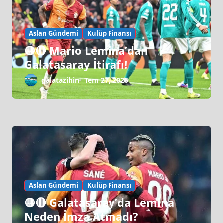
Aslan Gündemi
Kulüp Finansı
🟡🔴 Mario Lemina’dan
Galatasaray İtirafı!
galatazihin
Tem 27, 2026
Aslan Gündemi
Kulüp Finansı
🟡🔴 Galatasaray’da Lemina
Neden İmza Atmadı?