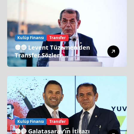
Kulüp Finansı
Transfer
🟡🔴 Levent Tüzemen’den
Transfer Sözleri:
“Galatasaray’ın Zirve
Yapacağı Dönem…”
Kulüp Finansı
Transfer
🟡🔴 Galatasaray’ın İtirazı