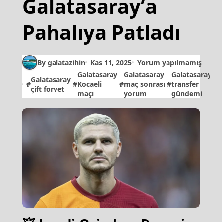
Galatasaray’a
Pahalıya Patladı
By galatazihin
Kas 11, 2025
Yorum yapılmamış
Galatasaray
Galatasaray
Galatasaray
Galatasaray
G
#
#
Kocaeli
#
maç sonrası
#
transfer
#
çift forvet
maçı
yorum
gündemi