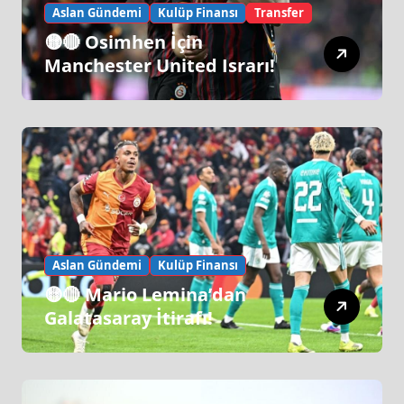
Aslan Gündemi
Kulüp Finansı
Transfer
🟡🔴 Osimhen İçin
Manchester United Israrı!
Aslan Gündemi
Kulüp Finansı
🟡🔴 Mario Lemina’dan
Galatasaray İtirafı!