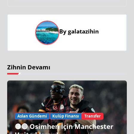
By
galatazihin
Zihnin Devamı
Aslan Gündemi
Kulüp Finansı
Transfer
🟡🔴 Osimhen İçin Manchester