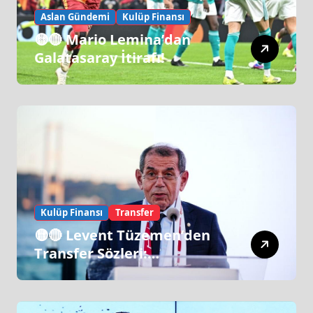
Aslan Gündemi
Kulüp Finansı
🟡🔴 Mario Lemina’dan
Galatasaray İtirafı!
Kulüp Finansı
Transfer
🟡🔴 Levent Tüzemen’den
Transfer Sözleri:
“Galatasaray’ın Zirve
Yapacağı Dönem…”