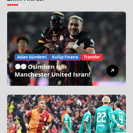
Aslan Gündemi
Kulüp Finansı
Transfer
🟡🔴 Osimhen İçin
Manchester United Israrı!