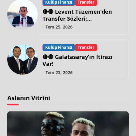
Kulüp Finansı
Transfer
🟡🔴 Levent Tüzemen’den
Transfer Sözleri:
“Galatasaray’ın Zirve
Tem 25, 2026
Yapacağı Dönem…”
Kulüp Finansı
Transfer
🟡🔴 Galatasaray’ın İtirazı
Var!
Tem 23, 2026
Aslanın Vitrini