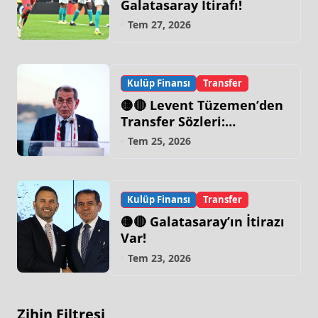
Galatasaray İtirafı!
Tem 27, 2026
Kulüp Finansı
Transfer
🟡🔴 Levent Tüzemen’den
Transfer Sözleri:
“Galatasaray’ın Zirve
Tem 25, 2026
Yapacağı Dönem…”
Kulüp Finansı
Transfer
🟡🔴 Galatasaray’ın İtirazı
Var!
Tem 23, 2026
Zihin Filtresi