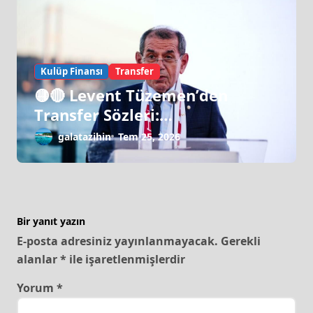
Kulüp Finansı
Transfer
🟡🔴 Levent Tüzemen’den
Transfer Sözleri:
“Galatasaray’ın Zirve Yapacağı
galatazihin
Tem 25, 2026
Dönem…”
Bir yanıt yazın
E-posta adresiniz yayınlanmayacak.
Gerekli
alanlar
*
ile işaretlenmişlerdir
Yorum
*