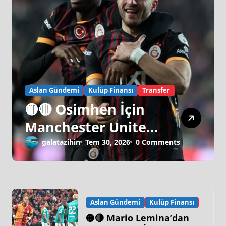
Aslan Gündemi
Kulüp Finansı
Transfer
🟡🔴 Osimhen İçin
Manchester United
Israrı!
galatazihin
Tem 30, 2026
0 Comments
Aslan Gündemi
Kulüp Finansı
🟡🔴 Mario Lemina’dan