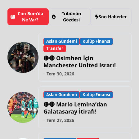
Cim Bom’da
Tribünün
Son Haberler
Ne Var?
Gözdesi
Aslan Gündemi
Kulüp Finansı
Transfer
🟡🔴 Osimhen İçin
Manchester United Israrı!
Tem 30, 2026
Aslan Gündemi
Kulüp Finansı
🟡🔴 Mario Lemina’dan
Galatasaray İtirafı!
Tem 27, 2026