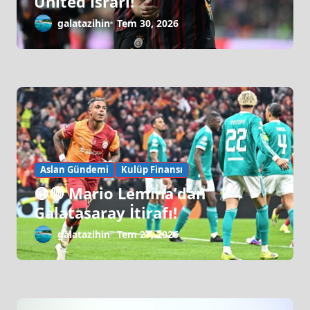
United Israrı!
galatazihin
Tem 30, 2026
Aslan Gündemi
Kulüp Finansı
🟡🔴 Mario Lemina’dan
Galatasaray İtirafı!
galatazihin
Tem 27, 2026