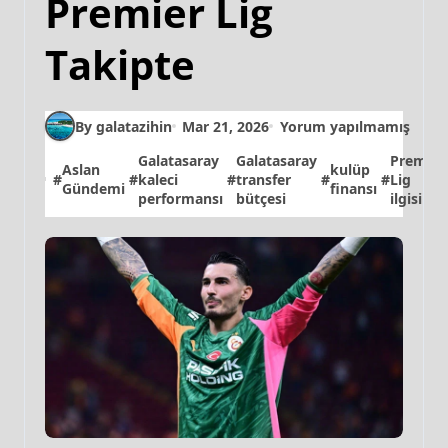
Premier Lig
Takipte
By galatazihin
Mar 21, 2026
Yorum yapılmamış
Galatasaray
Galatasaray
Premier
Aslan
kulüp
#
#
kaleci
#
transfer
#
#
Lig
Gündemi
finansı
performansı
bütçesi
ilgisi