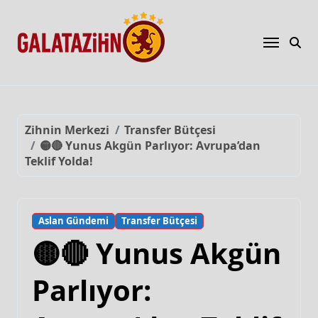
Zihnin Merkezi
Transfer Bütçesi
🟡🔴 Yunus Akgün Parlıyor: Avrupa’dan
Teklif Yolda!
Aslan Gündemi
Transfer Bütçesi
🟡🔴 Yunus Akgün
Parlıyor: