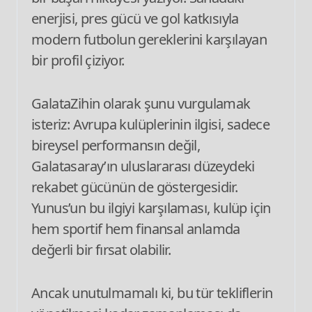
enerjisi, pres gücü ve gol katkısıyla
modern futbolun gereklerini karşılayan
bir profil çiziyor.
GalataZihin olarak şunu vurgulamak
isteriz: Avrupa kulüplerinin ilgisi, sadece
bireysel performansın değil,
Galatasaray’ın uluslararası düzeydeki
rekabet gücünün de göstergesidir.
Yunus’un bu ilgiyi karşılaması, kulüp için
hem sportif hem finansal anlamda
değerli bir fırsat olabilir.
Ancak unutulmamalı ki, bu tür tekliflerin