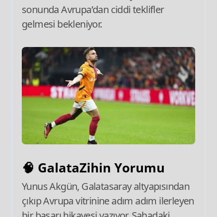
sonunda Avrupa’dan ciddi teklifler
gelmesi bekleniyor.
🧠 GalataZihin Yorumu
Yunus Akgün, Galatasaray altyapısından
çıkıp Avrupa vitrinine adım adım ilerleyen
bir başarı hikayesi yazıyor. Sahadaki