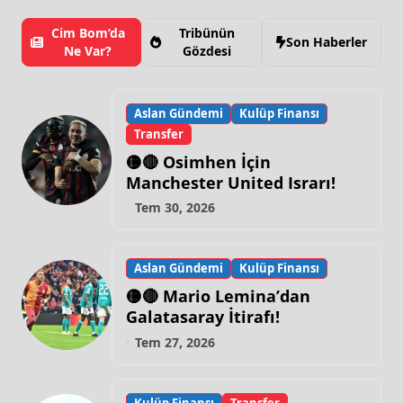
Cim Bom’da
Tribünün
Son Haberler
Ne Var?
Gözdesi
Aslan Gündemi
Kulüp Finansı
Transfer
🟡🔴 Osimhen İçin
Manchester United Israrı!
Tem 30, 2026
Aslan Gündemi
Kulüp Finansı
🟡🔴 Mario Lemina’dan
Galatasaray İtirafı!
Tem 27, 2026
Kulüp Finansı
Transfer