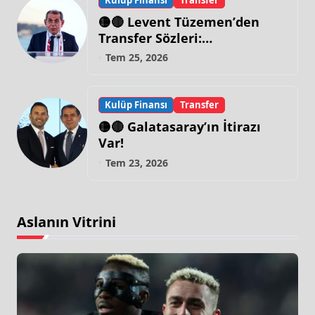
🟡🔴 Levent Tüzemen’den
Transfer Sözleri:
“Galatasaray’ın Zirve
Tem 25, 2026
Yapacağı Dönem…”
Kulüp Finansı
Transfer
🟡🔴 Galatasaray’ın İtirazı
Var!
Tem 23, 2026
Aslanın Vitrini