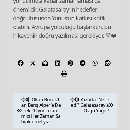
yönetilmesi kadar zamanlaması da
önemlidir. Galatasaray’ın hedefleri
doğrultusunda Yunus’un katkısı kritik
olabilir. Avrupa yolculuğu başlarken, bu
hikayenin doğru yazılması gerekiyor. 💛❤️
🟡🔴 Okan Buruk’t
🟡🔴 Yazarlar Ne D
an Barış Alper’e De
edi? Galatasaray’a
stek: “Oyuncuları
Övgü Yağdı!
mızı Her Zaman Sa
hiplenmeliyiz”